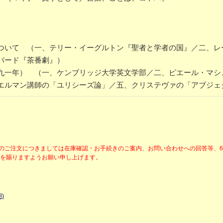
ついて （一、テリー・イーグルトン『聖者と学者の国』／二、レ
パード『茶番劇』）
九一年） （一、ケンブリッジ大学英文学部／二、ピエール・マシ
エルマン講師の「ユリシーズ論」／五、クリステヴァの「アブジェ
降のご注文につきましては在庫確認・お手続きのご案内、お問い合わせへの回答等、
解を賜りますようお願い申し上げます。
)