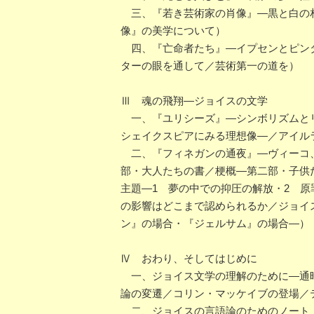
三、『若き芸術家の肖像』―黒と白の相
像』の美学について）
四、『亡命者たち』―イプセンとピンタ
ターの眼を通して／芸術第一の道を）
Ⅲ 魂の飛翔―ジョイスの文学
一、『ユリシーズ』―シンボリズムとリ
シェイクスピアにみる理想像―／アイル
二、『フィネガンの通夜』―ヴィーコ、
部・大人たちの書／梗概―第二部・子供
主題―1 夢の中での抑圧の解放・2 原
の影響はどこまで認められるか／ジョイ
ン』の場合・『ジェルサム』の場合―）
Ⅳ おわり、そしてはじめに
一、ジョイス文学の理解のために―通時
論の変遷／コリン・マッケイブの登場／
二、ジョイスの言語論のためのノート