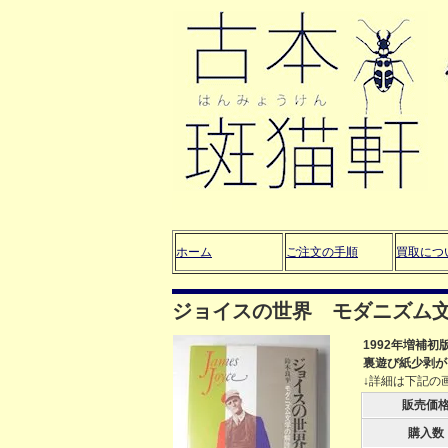
ホーム
ご注文の手順
買取につ
ジョイスの世界 モダニズム
1992年増補
裏遊び紙少剥が
↓詳細は下記の
販売価
購入数