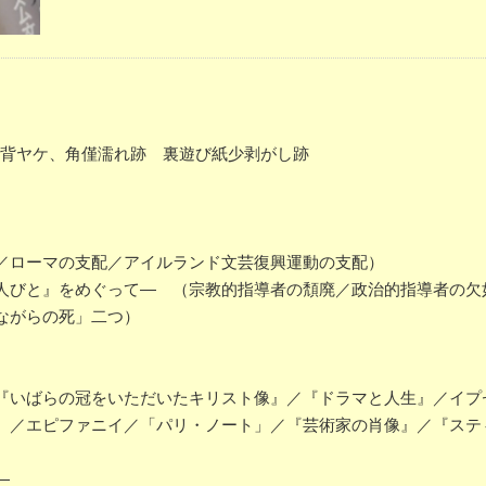
バー背ヤケ、角僅濡れ跡 裏遊び紙少剥がし跡
／ローマの支配／アイルランド文芸復興運動の支配）
びと』をめぐって― （宗教的指導者の頽廃／政治的指導者の欠
ながらの死」二つ）
いばらの冠をいただいたキリスト像』／『ドラマと人生』／イプ
』／エピファニイ／「パリ・ノート」／『芸術家の肖像』／『ステ
―