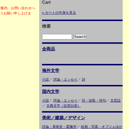
Cart
ご案内、お問い合わせへ
» カートの中身を見る
ようお願い申し上げま
検索
全商品
海外文学
小説
／
評論・エッセイ
／
詩
国内文学
小説
／
評論・エッセイ
／
詩・短歌・俳句
／
文芸誌
／
古典文学（近世以前）
美術／建築／デザイン
評論・美術史・図像学
／
絵画・写真・オブジェほか