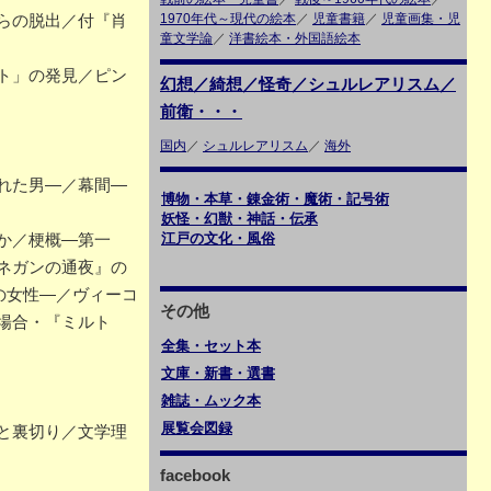
1970年代～現代の絵本
／
児童書籍
／
児童画集・児
らの脱出／付『肖
童文学論
／
洋書絵本・外国語絵本
ト」の発見／ピン
幻想／綺想／怪奇／シュルレアリスム／
前衛・・・
国内
／
シュルレアリスム
／
海外
れた男―／幕間―
博物・本草・錬金術・魔術・記号術
妖怪・幻獣・神話・伝承
江戸の文化・風俗
か／梗概―第一
ネガンの通夜』の
の女性―／ヴィーコ
その他
場合・『ミルト
全集・セット本
文庫・新書・選書
雑誌・ムック本
展覧会図録
と裏切り／文学理
facebook