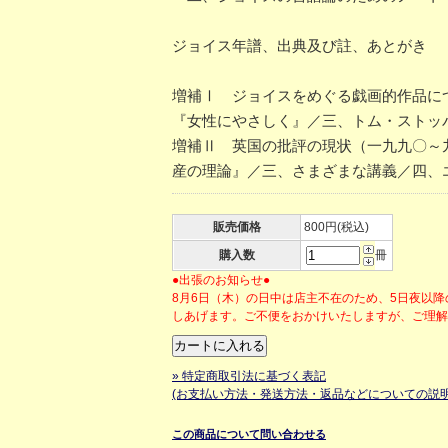
ジョイス年譜、出典及び註、あとがき
増補Ⅰ ジョイスをめぐる戯画的作品に
『女性にやさしく』／三、トム・ストッ
増補Ⅱ 英国の批評の現状（一九九〇～
産の理論』／三、さまざまな講義／四、
販売価格
800円(税込)
購入数
冊
●出張のお知らせ●
8月6日（木）の日中は店主不在のため、5日夜以
しあげます。ご不便をおかけいたしますが、ご理
» 特定商取引法に基づく表記
(お支払い方法・発送方法・返品などについての説明
この商品について問い合わせる