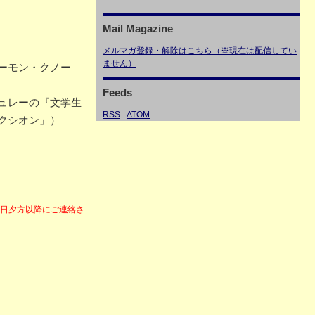
Mail Magazine
メルマガ登録・解除はこちら（※現在は配信してい
ません）
ーモン・クノー
Feeds
ュレーの『文学生
RSS
-
ATOM
クシオン」）
6日夕方以降にご連絡さ