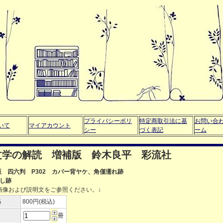
プライバシーポリ
特定商取引法に基
お問い合
いて
マイアカウント
シー
づく表記
ーム
文学の解読 増補版 鈴木良平 彩流社
初版 四六判 P302 カバー背ヤケ、角僅濡れ跡
し跡
画像および説明文をご参照ください。↓
格
800円(税込)
冊