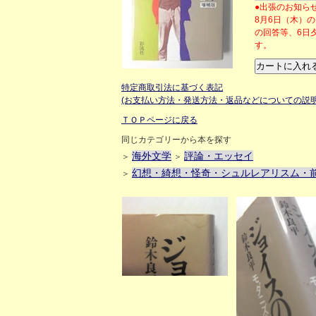
●出張のお知ら
8月6日（木）
の回答等、6日
す。
特定商取引法に基づく表記
(お支払い方法・発送方法・返品などについての説明
ＴＯＰページに戻る
同じカテゴリーから本を探す
海外文学
評論・エッセイ
＞
＞
幻想・綺想・怪奇・シュルレアリスム・
＞