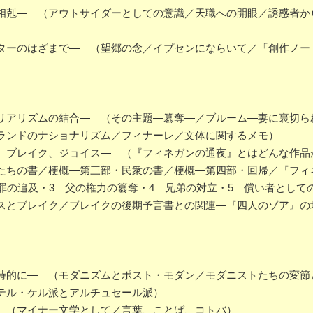
剋― （アウトサイダーとしての意識／天職への開眼／誘惑者か
ーのはざまで― （望郷の念／イプセンにならいて／「創作ノー
アリズムの結合― （その主題―簒奪―／ブルーム―妻に裏切ら
ランドのナショナリズム／フィナーレ／文体に関するメモ）
ブレイク、ジョイス― （『フィネガンの通夜』とはどんな作品
たちの書／梗概―第三部・民衆の書／梗概―第四部・回帰／『フィ
罪の追及・3 父の権力の簒奪・4 兄弟の対立・5 償い者として
スとブレイク／ブレイクの後期予言書との関連―『四人のゾア』の
的に― （モダニズムとポスト・モダン／モダニストたちの変節
テル・ケル派とアルチュセール派）
 （マイナー文学として／言葉、ことば、コトバ）