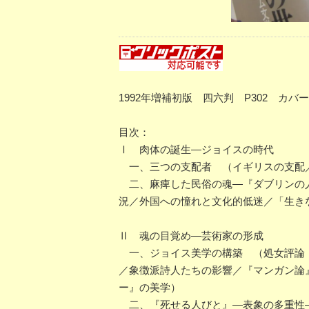
1992年増補初版 四六判 P302 カ
目次：
Ⅰ 肉体の誕生―ジョイスの時代
一、三つの支配者 （イギリスの支配
二、麻痺した民俗の魂―『ダブリンの人
況／外国への憧れと文化的低迷／「生き
Ⅱ 魂の目覚め―芸術家の形成
一、ジョイス美学の構築 （処女評論『
／象徴派詩人たちの影響／『マンガン論
ー』の美学）
二、『死せる人びと』―表象の多重性