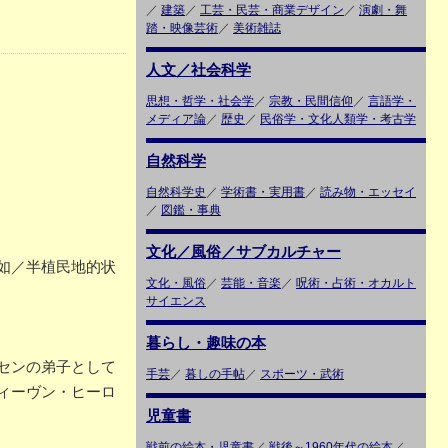
／
建築
／
工芸・民芸・商業デザイン
／
演劇・舞
踏・映像芸術
／
美術雑誌
人文／社会科学
思想・哲学・社会学
／
宗教・民間信仰
／
言語学・
メディア論
／
歴史
／
民俗学・文化人類学・考古学
自然科学
自然科学史
／
学術書・実用書
／
読み物・エッセイ
／
図鑑・事典
文化／風俗／サブカルチャー
如／半植民地的状
文化・風俗
／
芸能・音楽
／
呪術・占術・オカルト
サイエンス
暮らし・趣味の本
センの弟子として
手芸
／
暮しの手帖
／
スポーツ・武術
ィーヴン・ヒーロ
児童書
戦前の絵本・児童書
／
戦後～1960年代の絵本
／