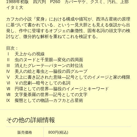
1988年初版 四六判 P260 カバーヤケ、クスミ、汚れ、上部
イタミ大
カフカの小説『変身』における構成や描写が、西洋占星術の原理
に基づいて書かれている、という一見大胆とも見える仮説から出
発し、作中に登場するオブジェの象徴性、固有名詞の頭文字の検
討など、微分的な解析を重ねてこれを検証する。
目次：
Ⅰ 天上からの視線
Ⅱ 虫のヌードと千里眼―変化の四局面
Ⅲ 消えたグレーテ―パターンの対位法
Ⅳ 美人の絵と毒虫と―脇役の四グループ
Ⅴ 天上に書き記された意味―記号としてのイメージと家の権限
Ⅵ Ｖの悲劇―暗号としての名詞
Ⅶ 円環としての世界―脇役のイメージとキーワード
Ⅷ 文字曼荼羅の世界―記号としての文字
Ⅸ 擬態としての物語―カフカと占星術
その他の詳細情報
販売価格
800円(税込)