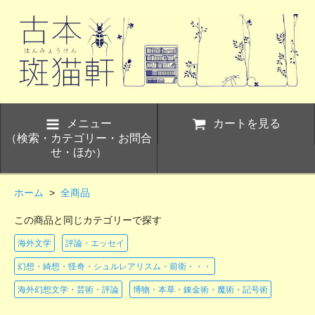
メニュー
カートを見る
（検索・カテゴリー・お問合
せ・ほか）
ホーム
>
全商品
この商品と同じカテゴリーで探す
海外文学
評論・エッセイ
幻想・綺想・怪奇・シュルレアリスム・前衛・・・
海外幻想文学・芸術・評論
博物・本草・錬金術・魔術・記号術