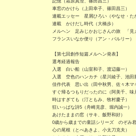
記憶（霜原真澄、篠田昌三）
車窓のかけら（上田幸子、篠田昌三）
連載エッセー 星屑ひろい（やなせ・た
連載 かけだし時代（大橋歩）
メルヘン 足みじかおじさんの旅 「見
フランスいなか便り（アン・バルリー）
【第七回創作短篇メルヘン発表】
選考経過報告
入選 白い船（山室和子、渡辺藤一）
入選 空色のハンカチ（星川綾子、池田
佳作代表 思い出（田中秋男、佐々木マ
すぐ帰るつもりだったのに（阿美千、味
時はすぎても（汀ともみ、牧村慶子）
狂いっぱな詩5（舟崎克彦、堀内誠一）
あけたままの窓（サキ、飯野和好）
0歳から歳までの童話シリーズ のぞみ
心の尾根（とべあきよ、小太刀克夫）