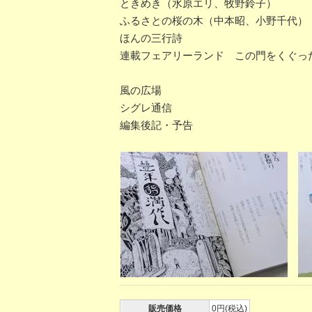
ときめき（水原エリ、牧野鈴子）
ふるさとの桜の木（中本昭、小野千代）
ほんの三行詩
連載フェアリーランド この門をくぐっ
風の広場
シグレ通信
編集後記・予告
販売価格
0円(税込)