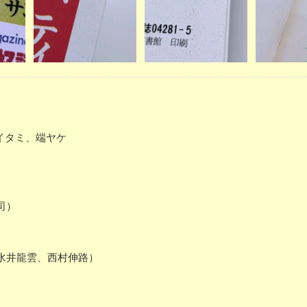
少イタミ、端ヤケ
司）
水井龍雲、西村伸路）