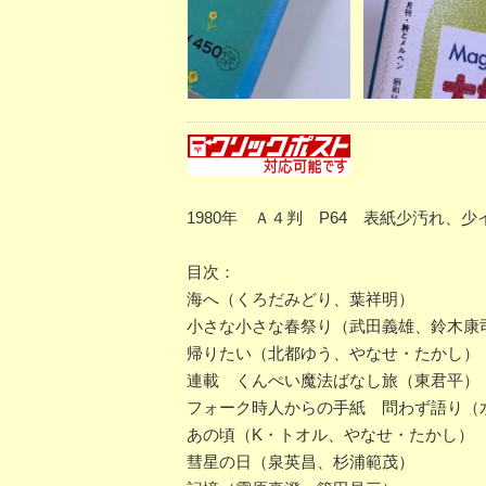
1980年 Ａ４判 P64 表紙少汚れ、
目次：
海へ（くろだみどり、葉祥明）
小さな小さな春祭り（武田義雄、鈴木康
帰りたい（北都ゆう、やなせ・たかし）
連載 くんぺい魔法ばなし旅（東君平）
フォーク時人からの手紙 問わず語り（
あの頃（K・トオル、やなせ・たかし）
彗星の日（泉英昌、杉浦範茂）