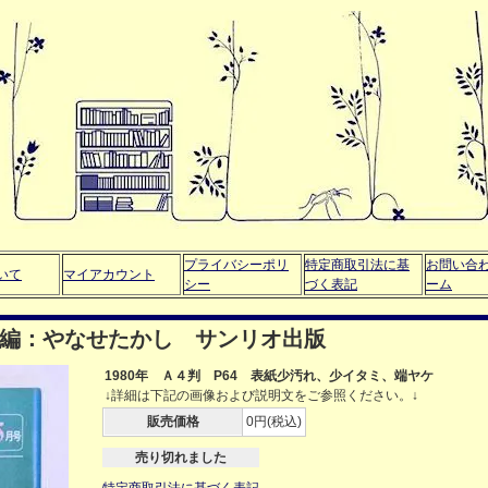
プライバシーポリ
特定商取引法に基
お問い合
いて
マイアカウント
シー
づく表記
ーム
号 編：やなせたかし サンリオ出版
1980年 Ａ４判 P64 表紙少汚れ、少イタミ、端ヤケ
↓詳細は下記の画像および説明文をご参照ください。↓
販売価格
0円(税込)
売り切れました