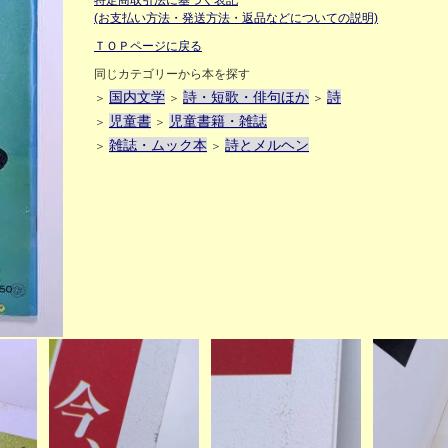
特定商取引法に基づく表記
(お支払い方法・発送方法・返品などについての説明)
ＴＯＰページに戻る
同じカテゴリーから本を探す
国内文学
詩・短歌・俳句ほか
詩
＞
＞
＞
児童書
児童書籍・雑誌
＞
＞
雑誌・ムック本
詩とメルヘン
＞
＞