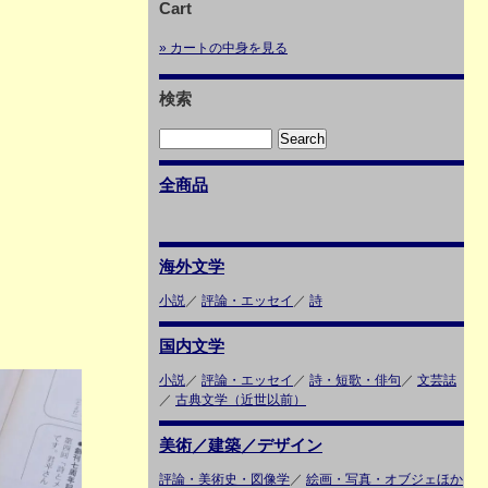
Cart
» カートの中身を見る
検索
全商品
海外文学
小説
／
評論・エッセイ
／
詩
国内文学
小説
／
評論・エッセイ
／
詩・短歌・俳句
／
文芸誌
／
古典文学（近世以前）
美術／建築／デザイン
評論・美術史・図像学
／
絵画・写真・オブジェほか