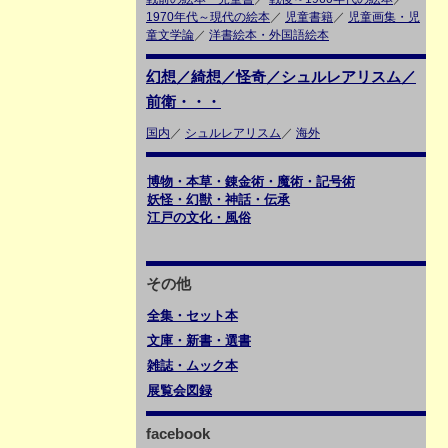
1970年代～現代の絵本
／
児童書籍
／
児童画集・児
童文学論
／
洋書絵本・外国語絵本
幻想／綺想／怪奇／シュルレアリスム／
前衛・・・
国内
／
シュルレアリスム
／
海外
博物・本草・錬金術・魔術・記号術
妖怪・幻獣・神話・伝承
江戸の文化・風俗
その他
全集・セット本
文庫・新書・選書
雑誌・ムック本
展覧会図録
facebook