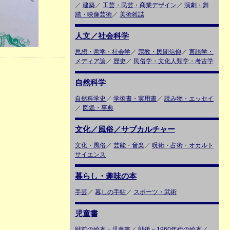
／
建築
／
工芸・民芸・商業デザイン
／
演劇・舞
踏・映像芸術
／
美術雑誌
人文／社会科学
思想・哲学・社会学
／
宗教・民間信仰
／
言語学・
メディア論
／
歴史
／
民俗学・文化人類学・考古学
自然科学
自然科学史
／
学術書・実用書
／
読み物・エッセイ
／
図鑑・事典
文化／風俗／サブカルチャー
文化・風俗
／
芸能・音楽
／
呪術・占術・オカルト
サイエンス
暮らし・趣味の本
手芸
／
暮しの手帖
／
スポーツ・武術
児童書
戦前の絵本・児童書
／
戦後～1960年代の絵本
／