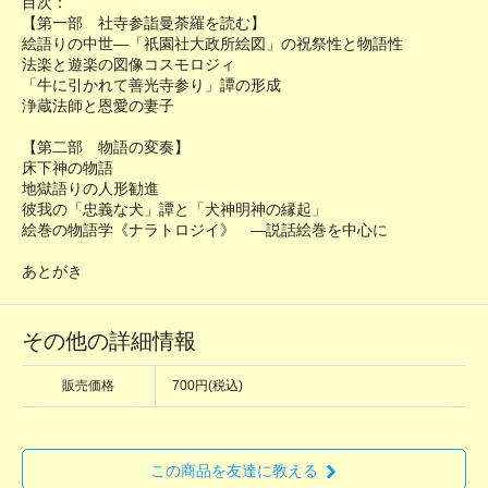
目次：
【第一部 社寺参詣曼荼羅を読む】
絵語りの中世―「祇園社大政所絵図」の祝祭性と物語性
法楽と遊楽の図像コスモロジィ
「牛に引かれて善光寺参り」譚の形成
浄蔵法師と恩愛の妻子
【第二部 物語の変奏】
床下神の物語
地獄語りの人形勧進
彼我の「忠義な犬」譚と「犬神明神の縁起」
絵巻の物語学《ナラトロジイ》 ―説話絵巻を中心に
あとがき
その他の詳細情報
販売価格
700円(税込)
この商品を友達に教える