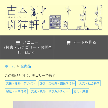
メニュー
カートを見る
（検索・カテゴリー・お問合
せ・ほか）
ホーム
>
全商品
この商品と同じカテゴリーで探す
美術・建築・デザイン
評論・美術史・図像学ほか
人文・社会科学
宗教・民間信仰
文化・風俗・サブカルチャー
文化・風俗