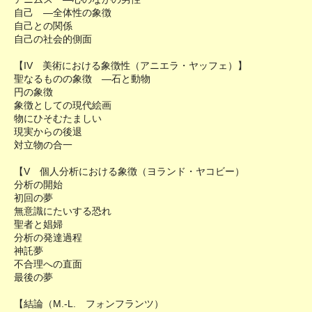
自己 ―全体性の象徴
自己との関係
自己の社会的側面
【IV 美術における象徴性（アニエラ・ヤッフェ）】
聖なるものの象徴 ―石と動物
円の象徴
象徴としての現代絵画
物にひそむたましい
現実からの後退
対立物の合一
【V 個人分析における象徴（ヨランド・ヤコビー）
分析の開始
初回の夢
無意識にたいする恐れ
聖者と娼婦
分析の発達過程
神託夢
不合理への直面
最後の夢
【結論（M.-L. フォンフランツ）