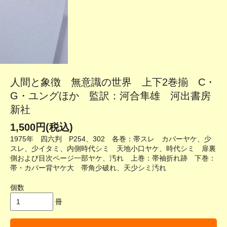
人間と象徴 無意識の世界 上下2巻揃 C・
G・ユングほか 監訳：河合隼雄 河出書房
新社
1,500円(税込)
1975年 四六判 P254、302 各巻：帯スレ カバーヤケ、少
スレ、少イタミ、内側時代シミ 天地小口ヤケ、時代シミ 扉裏
側および目次ページ一部ヤケ、汚れ 上巻：帯袖折れ跡 下巻：
帯・カバー背ヤケ大 帯角少破れ、天少シミ汚れ
個数
冊