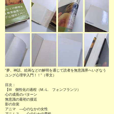
“夢、神話、絵画などの解明を通じて読者を無意識界へいざなう
ユング心理学入門！！”（帯文）
目次：
【III 個性化の過程（M.-L. フォンフランツ）
心の成長のパターン
無意識の最初の接近
影の自覚
アニマ ―心のなかの女性
アニムス ―心のなかの男性