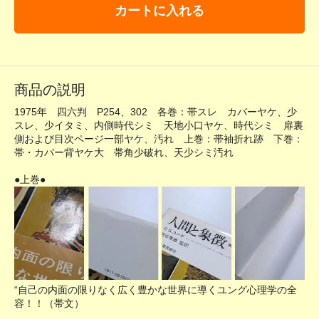
カートに入れる
商品の説明
1975年 四六判 P254、302 各巻：帯スレ カバーヤケ、少
スレ、少イタミ、内側時代シミ 天地小口ヤケ、時代シミ 扉裏
側および目次ページ一部ヤケ、汚れ 上巻：帯袖折れ跡 下巻：
帯・カバー背ヤケ大 帯角少破れ、天少シミ汚れ
●上巻●
“自己の内面の限りなく広く豊かな世界に導くユング心理学の全
容！！（帯文）