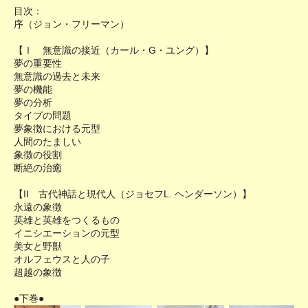
目次：
序（ジョン・フリーマン）
【Ⅰ 無意識の接近（カール・G・ユング）】
夢の重要性
無意識の過去と未来
夢の機能
夢の分析
タイプの問題
夢象徴における元型
人間のたましい
象徴の役割
断絶の治癒
【II 古代神話と現代人（ジョセフL. ヘンダーソン）】
永遠の象徴
英雄と英雄をつくるもの
イニシエーションの元型
美女と野獣
オルフェウスと人の子
超越の象徴
●下巻●