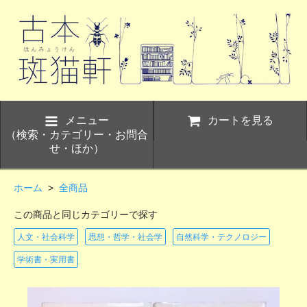
メニュー
カートを見る
（検索・カテゴリー・お問合
せ・ほか）
ホーム
>
全商品
この商品と同じカテゴリーで探す
人文・社会科学
思想・哲学・社会学
自然科学・テクノロジー
学術書・実用書