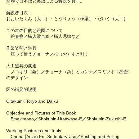
別巻で日本語と英語による解説を付す。
解説巻目次：
おおいたくみ（大工）・とうりょう（棟梁）・だいく（大工）
この本の目的と絵図について
絵巻物／職人歌合絵／職人尽絵など
作業姿勢と道具
座って使うチョーナ／推（お）すと引く
大工道具の変遷
ノコギリ（鋸）／チョーナ（釿）とカンナ／スミツボ（墨壺）
のデザイン
図の補足的説明
Ōitakumi, Toryo and Daiku
Objective and Pictures of This Book
Emakimono／Shokunin-Utaawase-E／Shokunin-Zukushi-E
Working Postures and Tools
Chona (Adze) For Sedentary Use／Pushing and Pulling