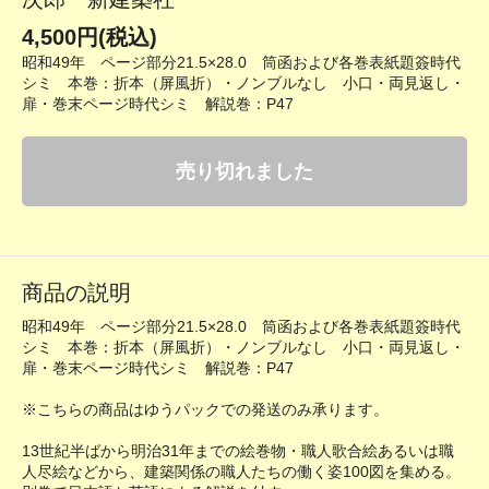
4,500円(税込)
昭和49年 ページ部分21.5×28.0 筒函および各巻表紙題簽時代
シミ 本巻：折本（屏風折）・ノンブルなし 小口・両見返し・
扉・巻末ページ時代シミ 解説巻：P47
売り切れました
商品の説明
昭和49年 ページ部分21.5×28.0 筒函および各巻表紙題簽時代
シミ 本巻：折本（屏風折）・ノンブルなし 小口・両見返し・
扉・巻末ページ時代シミ 解説巻：P47
※こちらの商品はゆうパックでの発送のみ承ります。
13世紀半ばから明治31年までの絵巻物・職人歌合絵あるいは職
人尽絵などから、建築関係の職人たちの働く姿100図を集める。