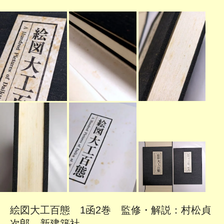
絵図大工百態 1函2巻 監修・解説：村松貞
次郎 新建築社