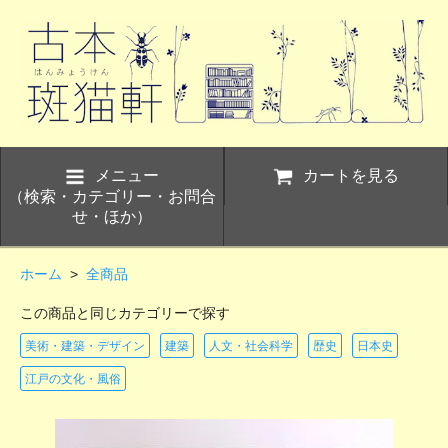
メニュー
カートを見る
（検索・カテゴリー・お問合
せ・ほか）
ホーム
>
全商品
この商品と同じカテゴリーで探す
美術・建築・デザイン
建築
人文・社会科学
歴史
日本史
江戸の文化・風俗