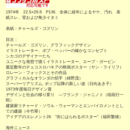
1974年 22.5×29.8 P136 全体に経年によるヤケ、汚れ 表
紙スレ、背および角少イタミ
表紙：チャールズ・ゴズリン
目次：
チャールズ・ゴズリン、グラフィックデザイン
イラストレーター、ボブ・ベッパーの確かなコンセプト
シカゴのデザイナーたち
ユニークな発想で描くイラストレーター、エーブ・ガービン
最近数年のチェコスロバキアの映画ポスター（ヤン・ライリフ）
ロレーン・フォックスとその作品
グラフィカルなオランダの切手（綿野茂）
スーパーリアリズム, ポップ以降の新しい波（日向あき子）
1973年度毎日デザイン賞
デザインと社会の移り変り ―フランク・ジャニノト（稲垣行一
郎）
建築家リチャード・ソウル・ウォーマンとエンバイロメントとし
ての建築（今竹翠）
アイデアのエレメント26 “街にはられるポスター”（福田繁雄）
海外ニュース