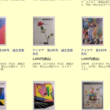
ミ
ケ、少イタミ 巻頭広告1
り P55・56少セロテー
186号 誠文堂新
アイデア 第185号 誠文堂新
アイデア 第183号
光社
光社
1,000円(税込)
1,000円(税込)
6×29.8 P132 表紙少
1984年 22.7×29.8 P132 表紙少
1984年 22.6×29.8 P
、背および端ヤケ、少イ
汚れ、背および端少ヤケ、少イタミ
スレ、少汚れ、背および
欠損
イタミ