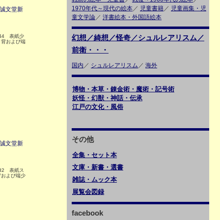
1970年代～現代の絵本
／
児童書籍
／
児童画集・児
 誠文堂新
童文学論
／
洋書絵本・外国語絵本
144 表紙少
幻想／綺想／怪奇／シュルレアリスム／
、背および端
前衛・・・
国内
／
シュルレアリスム
／
海外
博物・本草・錬金術・魔術・記号術
妖怪・幻獣・神話・伝承
江戸の文化・風俗
その他
 誠文堂新
全集・セット本
文庫・新書・選書
132 表紙ス
背および端少
雑誌・ムック本
展覧会図録
facebook