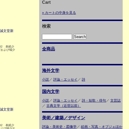
Cart
» カートの中身を見る
検索
 誠文堂新
132 表紙少
全商品
背および端少
海外文学
小説
／
評論・エッセイ
／
詩
国内文学
小説
／
評論・エッセイ
／
詩・短歌・俳句
／
文芸誌
／
古典文学（近世以前）
 誠文堂新
美術／建築／デザイン
132 表紙少
評論・美術史・図像学
／
絵画・写真・オブジェほか
および端少ヤ