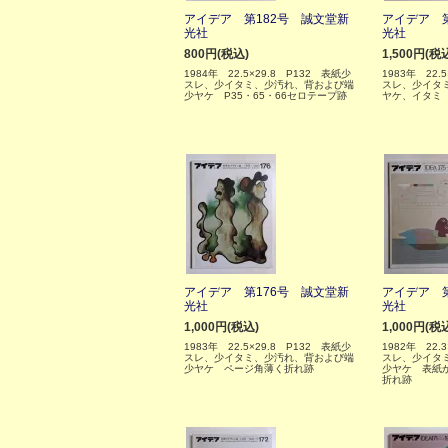
アイデア 第182号 誠文堂新
アイデア 第
光社
光社
800円(税込)
1,500円(税
1984年 22.5×29.8 P132 表紙少
1983年 22.
スレ、少イタミ、少汚れ、背および端
スレ、少イタ
少ヤケ P35・65・66セロテープ跡
ヤケ、イタミ
アイデア 第176号 誠文堂新
アイデア 第
光社
光社
1,000円(税込)
1,000円(税
1983年 22.5×29.8 P132 表紙少
1982年 22.
スレ、少イタミ、少汚れ、背および端
スレ、少イタ
少ヤケ ページ角薄く折れ跡
少ヤケ 表紙
折れ跡