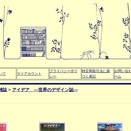
プライバシーポリ
特定商取引法に基
お問い合
いて
マイアカウント
シー
づく表記
ーム
雑誌
>
アイデア ―世界のデザイン誌―