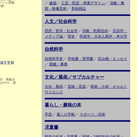
ページ切取
／
建築
／
工芸・民芸・商業デザイン
／
演劇・舞
プ跡
踏・映像芸術
／
美術雑誌
人文／社会科学
思想・哲学・社会学
／
宗教・民間信仰
／
言語学・
メディア論
／
歴史
／
民俗学・文化人類学・考古学
自然科学
自然科学史
／
学術書・実用書
／
読み物・エッセイ
 誠文堂新
／
図鑑・事典
文化／風俗／サブカルチャー
132 表紙少
端少ヤケ、背
文化・風俗
／
芸能・音楽
／
呪術・占術・オカルト
サイエンス
暮らし・趣味の本
手芸
／
暮しの手帖
／
スポーツ・武術
児童書
戦前の絵本・児童書
／
戦後～1960年代の絵本
／