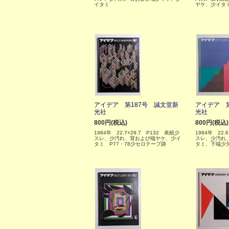
イタミ
ヤケ、少イタ
アイデア 第187号 誠文堂新
アイデア 第
光社
光社
800円(税込)
800円(税込)
1984年 22.7×29.7 P132 表紙少
1984年 22.
スレ、少汚れ、背および端ヤケ、少イ
スレ、少汚れ
タミ P77・78少セロテープ跡
タミ、下端少