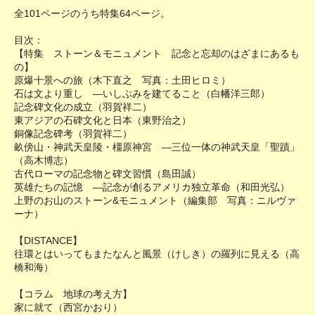
全101ページのうち特集64ページ。
目次：
【特集 ストーン＆モニュメント 記念と忘却のはざまにあるも
の】
原爆十景への旅（木下直之 写真：土田ヒロミ）
石は文より重し ―いしぶみを建てること（白幡洋三郎）
記念碑文化の成立（羽賀祥二）
東アジアの石碑文化と日本（東野治之）
銅像記念碑考（羽賀祥二）
畝傍山・神武天皇陵・橿原神宮 ―三位一体の神武天皇「聖蹟」
（高木博志）
古代ローマの記念物と碑文習慣（島田誠）
英雄たちの記憶 ―記念が創るアメリカ独立革命（和田光弘）
上野のお山のストーン&モニュメント（編集部 写真：ニルヴァ
ーナ）
【DISTANCE】
往環とはいってもまたなんと風景（けしき）の羅列に見える（高
橋和海）
【コラム 地球の考え方】
家に就て（西宮かおり）