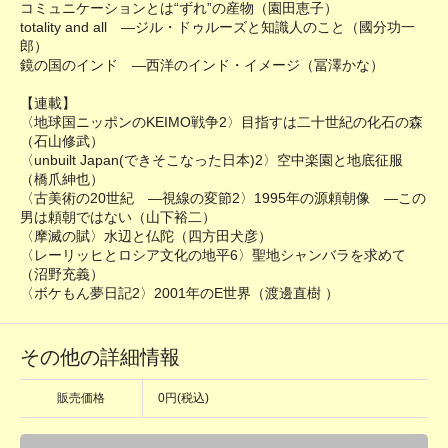
コミュニケーションとは“ずれ”の産物（園田恵子）
totality and all ―ジル・ドゥルーズと知識人のこと（國分功一
郎）
鏡の国のインド ―西洋のインド・イメージ（冨澤かな）
【連載】
〈地球国ニッポンのKEIMO戦争2〉目指すは二十世紀の化石の森
（石山修武）
〈unbuilt Japan(できそこなった日本)2〉空中楽園と地底征服
（橋爪紳也）
〈古美術の20世紀 ―視線の変節2〉1995年の源頼朝像 ―この
男は頼朝ではない（山下裕二）
〈摩滅の賦〉水辺と仏陀（四方田犬彦）
〈レーリッヒとロシア文化の地平6〉聖地シャンバラを求めて
（沼野充義）
〈ボケもん夢日記2〉2001年のE世界（渡邊直樹 ）
その他の詳細情報
販売価格
0円(税込)