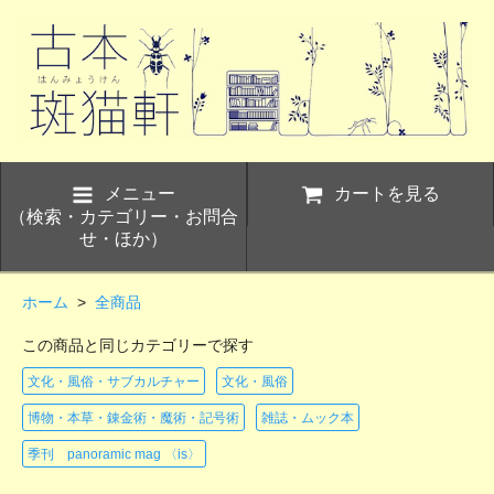
メニュー
カートを見る
（検索・カテゴリー・お問合
せ・ほか）
ホーム
>
全商品
この商品と同じカテゴリーで探す
文化・風俗・サブカルチャー
文化・風俗
博物・本草・錬金術・魔術・記号術
雑誌・ムック本
季刊 panoramic mag 〈is〉