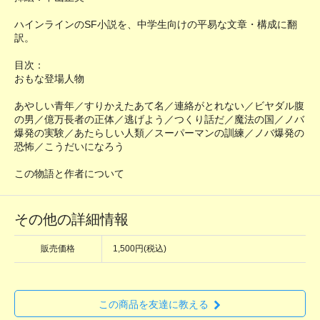
ハインラインのSF小説を、中学生向けの平易な文章・構成に翻
訳。
目次：
おもな登場人物
あやしい青年／すりかえたあて名／連絡がとれない／ビヤダル腹
の男／億万長者の正体／逃げよう／つくり話だ／魔法の国／ノバ
爆発の実験／あたらしい人類／スーパーマンの訓練／ノバ爆発の
恐怖／こうだいになろう
この物語と作者について
その他の詳細情報
販売価格
1,500円(税込)
この商品を友達に教える