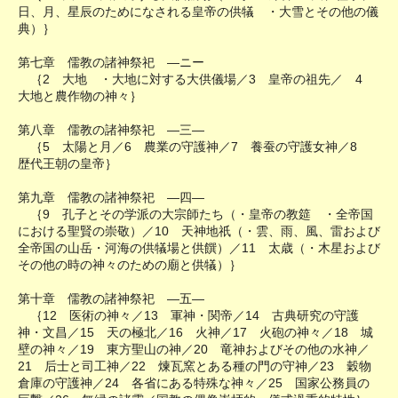
日、月、星辰のためになされる皇帝の供犠 ・大雪とその他の儀
典）｝
第七章 儒教の諸神祭祀 ―ニー
｛2 大地 ・大地に対する大供儀場／3 皇帝の祖先／ 4
大地と農作物の神々｝
第八章 儒教の諸神祭祀 ―三―
｛5 太陽と月／6 農業の守護神／7 養蚕の守護女神／8
歴代王朝の皇帝｝
第九章 儒教の諸神祭祀 ―四―
｛9 孔子とその学派の大宗師たち（・皇帝の教筵 ・全帝国
における聖賢の崇敬）／10 天神地祇（・雲、雨、風、雷および
全帝国の山岳・河海の供犠場と供饌）／11 太歳（・木星および
その他の時の神々のための廟と供犠）｝
第十章 儒教の諸神祭祀 ―五―
｛12 医術の神々／13 軍神・関帝／14 古典研究の守護
神・文昌／15 天の極北／16 火神／17 火砲の神々／18 城
壁の神々／19 東方聖山の神／20 竜神およびその他の水神／
21 后士と司工神／22 煉瓦窯とある種の門の守神／23 穀物
倉庫の守護神／24 各省にある特殊な神々／25 国家公務員の