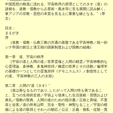
中国思想の根底に流れる、宇宙秩序の原理としてのタオ（道）の
諸相を、道教・儒教から占星術・風水等に至る展開に読み解く。
東アジアの宗教・思想の本質を見る上に重要な鍵となる。”（帯
文）
目次：
まえがき
序
｛道教・儒教・仏教三教の共通の基盤である宇宙神教／統一的
シナ帝国の創立と漢王朝の国家制度および国教の組織｝
第一章 道、宇宙の秩序
｛宇宙の道と人間の道／世界霊魂と人間の精霊／宇宙神教的な
心霊理論、多神教、多鬼神崇拝／幽霊の世界とその活動／倫理学
の基礎の一つとしての霊鬼崇拝《デモニスムス》／創造性として
の道。 宇宙神教の三人の太祖｝
第二章 人間の“道《タオ》”
｛道は善なるものであり､したがって人間の性も善であるこ
と。五つの生得的玄徳／宇宙より借来した生活規範・習慣および
典礼／儒教の聖典、人間の道のための指示書／正統と異端、不寛
容と迫害／道の所有は即、完全・聖性・神聖なること／宇宙の模
倣による道の取得とそれへの順応／公正・正義・無私・従順・寛