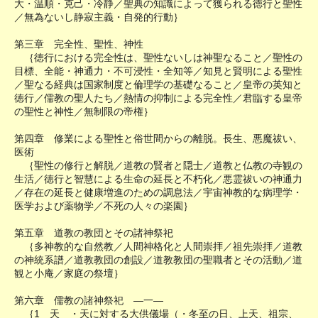
大・温順・克己・冷静／聖典の知識によって獲られる徳行と聖性
／無為ないし静寂主義・自発的行動｝
第三章 完全性、聖性、神性
｛徳行における完全性は、聖性ないしは神聖なること／聖性の
目標、全能・神通力・不可浸性・全知等／知見と賢明による聖性
／聖なる経典は国家制度と倫理学の基礎なること／皇帝の英知と
徳行／儒教の聖人たち／熱情の抑制による完全性／君臨する皇帝
の聖性と神性／無制限の帝権｝
第四章 修業による聖性と俗世間からの離脱。長生、悪魔祓い、
医術
｛聖性の修行と解脱／道教の賢者と隠士／道教と仏教の寺観の
生活／徳行と智慧による生命の延長と不朽化／悪霊祓いの神通力
／存在の延長と健康増進のための調息法／宇宙神教的な病理学・
医学および薬物学／不死の人々の楽園｝
第五章 道教の教団とその諸神祭祀
｛多神教的な自然教／人間神格化と人間崇拝／祖先崇拝／道教
の神統系譜／道教教団の創設／道教教団の聖職者とその活動／道
観と小庵／家庭の祭壇｝
第六章 儒教の諸神祭祀 ―一―
｛1 天 ・天に対する大供儀場（・冬至の日、上天、祖宗、