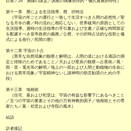
巨撃／26 無縁の諸霊／国教の偶像崇拝的・儀式過重的特性｝
第十一章 暦による生活指導、暦、択時法
｛宇宙の年ごとの運行と一致して生活すべき人間の必然性／聖
なる月令の書／時の流れに相応しない、世界破局の原因としての
生活指導。適時の生活指導の手引書および文書／正確な時間算定
を配慮すべき皇帝政府の義務／公暦、その択時占法的な役割と儀
式による発行／民間の暦｝
第十二章 宇宙の卜占
｛異常な自然現象の観察と解明は、人間の道における過誤の測
定と排除のためであること／天および星辰の観察―占星術／風・
雨・雷・電光等の解明／地上の一部および人間と動植物の生命に
おける異常現象／宇宙精神ないし諸神明の助言勧奨のための手
段｝
第十三章 地相術
｛住宅、墓および祀堂は、宇宙の有益な影響下にあるべきこと
／五つの宇宙の要素とその他の万有神教的因子／地相術とその専
家たち／墓・祀堂および寺院の風水｝
結語
訳者後記