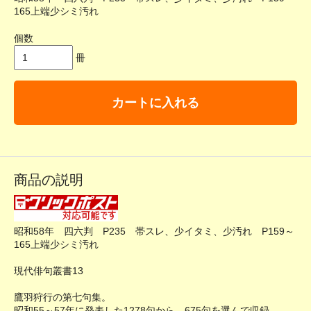
165上端少シミ汚れ
個数
冊
カートに入れる
商品の説明
昭和58年 四六判 P235 帯スレ、少イタミ、少汚れ P159～
165上端少シミ汚れ
現代俳句叢書13
鷹羽狩行の第七句集。
昭和55～57年に発表した1278句から、675句を選んで収録。