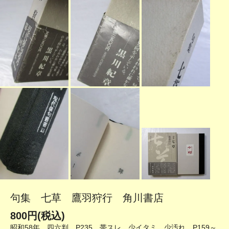
句集 七草 鷹羽狩行 角川書店
800円(税込)
昭和58年 四六判 P235 帯スレ、少イタミ、少汚れ P159～