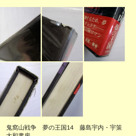
鬼窩山戦争 夢の王国14 藤島宇内・宇策
大和書房