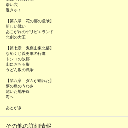
暗い穴
退きゃく
【第六章 花の都の危険】
新しい戦い
あこがれのゲリビエランド
悲劇の大王
【第七章 鬼窩山東北部】
なめくじ義勇軍の行進
トシコの故郷
山におちる影
うどん坂の戦争
【第八章 ダムが崩れた】
夢の島のうわさ
乾いた地平線
海へ
あとがき
その他の詳細情報