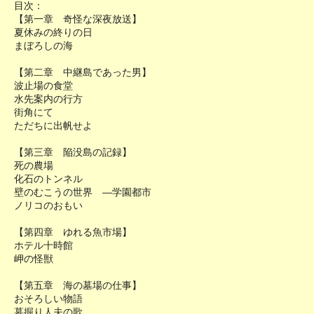
目次：
【第一章 奇怪な深夜放送】
夏休みの終りの日
まぼろしの海
【第二章 中継島であった男】
波止場の食堂
水先案内の行方
街角にて
ただちに出帆せよ
【第三章 陥没島の記録】
死の農場
化石のトンネル
壁のむこうの世界 ―学園都市
ノリコのおもい
【第四章 ゆれる魚市場】
ホテル十時館
岬の怪獣
【第五章 海の墓場の仕事】
おそろしい物語
墓掘り人夫の歌