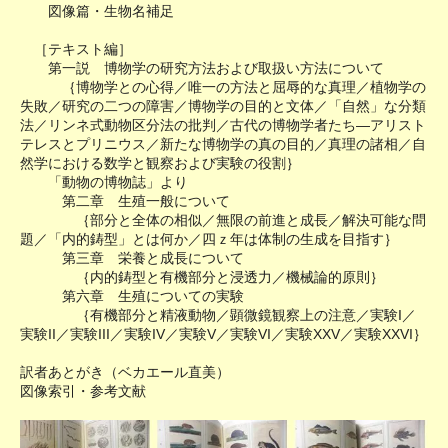
図像篇・生物名補足
［テキスト編］
第一説 博物学の研究方法および取扱い方法について
｛博物学との心得／唯一の方法と屈辱的な真理／植物学の
失敗／研究の二つの障害／博物学の目的と文体／「自然」な分類
法／リンネ式動物区分法の批判／古代の博物学者たち―アリスト
テレスとプリニウス／新たな博物学の真の目的／真理の諸相／自
然学における数学と観察および実験の役割｝
「動物の博物誌」より
第二章 生殖一般について
｛部分と全体の相似／無限の前進と成長／解決可能な問
題／「内的鋳型」とは何か／四ｚ年は体制の生成を目指す｝
第三章 栄養と成長について
｛内的鋳型と有機部分と浸透力／機械論的原則｝
第六章 生殖についての実験
｛有機部分と精液動物／顕微鏡観察上の注意／実験I／
実験II／実験III／実験IV／実験V／実験VI／実験XXV／実験XXVI｝
訳者あとがき（ベカエール直美）
図像索引・参考文献