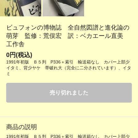
ビュフォンの博物誌 全自然図譜と進化論の
萌芽 監修：荒俣宏 訳：ベカエール直美
工作舎
0円(税込)
1991年初版 Ｂ５判 P336＋索引 輸送箱なし カバー上部少
イタミ、背少ヤケ 帯破れ大（完全に二分されています）、イタ
ミ
売り切れました
商品の説明
1991年初版 Ｂ５判 P336＋索引 輸送箱なし カバー上部少