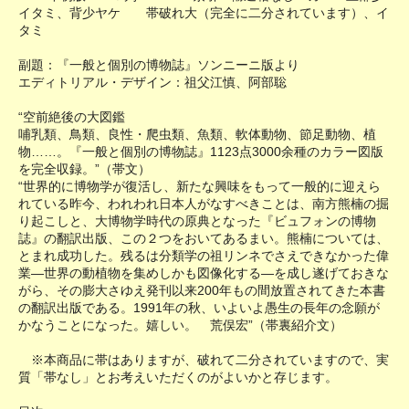
イタミ、背少ヤケ 帯破れ大（完全に二分されています）、イ
タミ
副題：『一般と個別の博物誌』ソンニーニ版より
エディトリアル・デザイン：祖父江慎、阿部聡
“空前絶後の大図鑑
哺乳類、鳥類、良性・爬虫類、魚類、軟体動物、節足動物、植
物……。『一般と個別の博物誌』1123点3000余種のカラー図版
を完全収録。”（帯文）
“世界的に博物学が復活し、新たな興味をもって一般的に迎えら
れている昨今、われわれ日本人がなすべきことは、南方熊楠の掘
り起こしと、大博物学時代の原典となった『ビュフォンの博物
誌』の翻訳出版、この２つをおいてあるまい。熊楠については、
とまれ成功した。残るは分類学の祖リンネでさえできなかった偉
業―世界の動植物を集めしかも図像化する―を成し遂げておきな
がら、その膨大さゆえ発刊以来200年もの間放置されてきた本書
の翻訳出版である。1991年の秋、いよいよ愚生の長年の念願が
かなうことになった。嬉しい。 荒俣宏”（帯裏紹介文）
※本商品に帯はありますが、破れて二分されていますので、実
質「帯なし」とお考えいただくのがよいかと存じます。