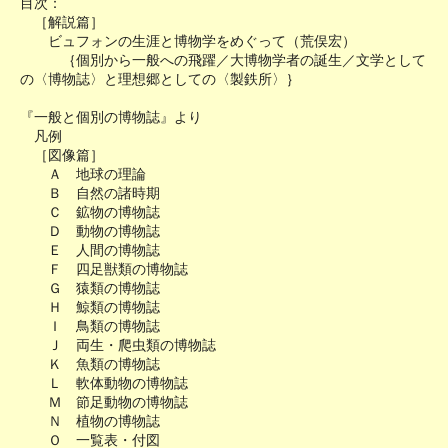
目次：
［解説篇］
ビュフォンの生涯と博物学をめぐって（荒俣宏）
｛個別から一般への飛躍／大博物学者の誕生／文学として
の〈博物誌〉と理想郷としての〈製鉄所〉｝
『一般と個別の博物誌』より
凡例
［図像篇］
Ａ 地球の理論
Ｂ 自然の諸時期
Ｃ 鉱物の博物誌
Ｄ 動物の博物誌
Ｅ 人間の博物誌
Ｆ 四足獣類の博物誌
Ｇ 猿類の博物誌
Ｈ 鯨類の博物誌
Ｉ 鳥類の博物誌
Ｊ 両生・爬虫類の博物誌
Ｋ 魚類の博物誌
Ｌ 軟体動物の博物誌
Ｍ 節足動物の博物誌
Ｎ 植物の博物誌
Ｏ 一覧表・付図