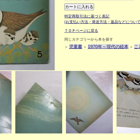
特定商取引法に基づく表記
(お支払い方法・発送方法・返品などについて
ＴＯＰページに戻る
同じカテゴリーから本を探す
児童書
1970年～現代の絵本
こ
＞
＞
＞