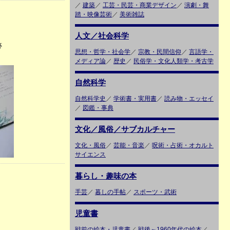
／
建築
／
工芸・民芸・商業デザイン
／
演劇・舞
踏・映像芸術
／
美術雑誌
人文／社会科学
跡
思想・哲学・社会学
／
宗教・民間信仰
／
言語学・
メディア論
／
歴史
／
民俗学・文化人類学・考古学
自然科学
自然科学史
／
学術書・実用書
／
読み物・エッセイ
／
図鑑・事典
文化／風俗／サブカルチャー
文化・風俗
／
芸能・音楽
／
呪術・占術・オカルト
サイエンス
暮らし・趣味の本
手芸
／
暮しの手帖
／
スポーツ・武術
児童書
戦前の絵本・児童書
／
戦後～1960年代の絵本
／