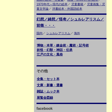
1970年代～現代の絵本
／
児童書籍
／
児童画集・児
童文学論
／
洋書絵本・外国語絵本
幻想／綺想／怪奇／シュルレアリスム／
前衛・・・
国内
／
シュルレアリスム
／
海外
博物・本草・錬金術・魔術・記号術
妖怪・幻獣・神話・伝承
江戸の文化・風俗
その他
全集・セット本
文庫・新書・選書
雑誌・ムック本
展覧会図録
facebook