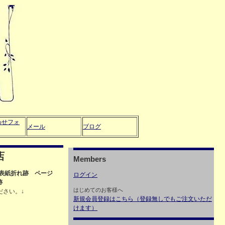
わせフォ
メール
ブログ
店
Members
、裏表紙折れ跡 ページ
ログイン
跡
はじめてのお客様へ
ださい。↓
新規会員登録はこちら（登録無しでもご注文いただ
けます）