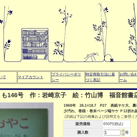
プライバシーポリ
特定商取引法に基
お問い合
いて
マイアカウント
シー
づく表記
ーム
も146号 作：岩崎京子 絵：竹山博 福音館書
1968年 26.1×18.7 P27 表紙ヤケ大
少汚れ、巻頭・巻末ページ端ヤケ Ｐ12折れ
↓詳細は下記の画像および説明文をご参照く
販売価格
650円(税込)
購入数
冊