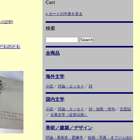
Cart
» カートの中身を見る
の説明)
検索
どものとも
全商品
海外文学
小説
／
評論・エッセイ
／
詩
国内文学
小説
／
評論・エッセイ
／
詩・短歌・俳句
／
文芸誌
／
古典文学（近世以前）
美術／建築／デザイン
評論・美術史・図像学
／
絵画・写真・オブジェほか