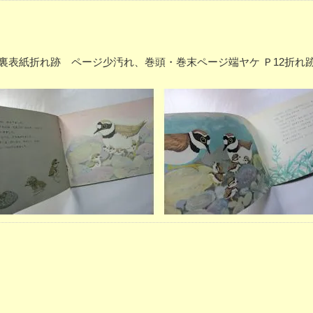
紙ヤケ大、裏表紙折れ跡 ページ少汚れ、巻頭・巻末ページ端ヤケ Ｐ12折れ