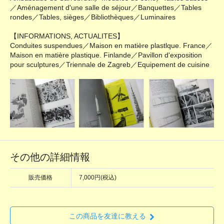
／Aménagement d'une salle de séjour／Banquettes／Tables
rondes／Tables, sièges／Bibliothèques／Luminaires
【INFORMATIONS, ACTUALITES】
Conduites suspendues／Maison en matière plastlque. France／
Maison en matière plastique. Finlande／Pavillon d'exposition
pour sculptures／Triennale de Zagreb／Equipement de cuisine
その他の詳細情報
販売価格
7,000円(税込)
この商品を友達に教える