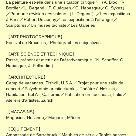
La peinture est-elle dans une situation critique ? （A. Bloc／R.
Bordier／L. Degand／P. Guéguen／G. Habasque／G. Sykes）
／Pour une révisian des valeurs（L. Degand）／Les expositions
à Paris／Robert Delaunay／Les expositions à l'étranger／
Sculptures／Un musée tachiste／Les Galeries
【ART PHOTOGRAPHIQUE】
Festival de Bruxelles／Photographies subjectives
【ART, SCIENCE ET TECHNIQUE】
Passé, présent et avenlr de i'aérodynamique（N. Schoffer, G.
Habasque, J. Pellandini）
【ARCHITECTURE】
Camp de vacances, Fishkill, U.S.A.／Projet pour une salle de
concert／Polychromie architecturale／Théâtre à Helsinki／
Habitation, Bel Air, Californie／Habitation en Lucchesia, Italie／
Ateliers d'artistes, Zurich
【MAGASINS】
Magasins, Hollande／Magasin, Mâcon
【EQUIPEMENT】
Ambassade de Sarrebruck／Meubles de série／Tables basses