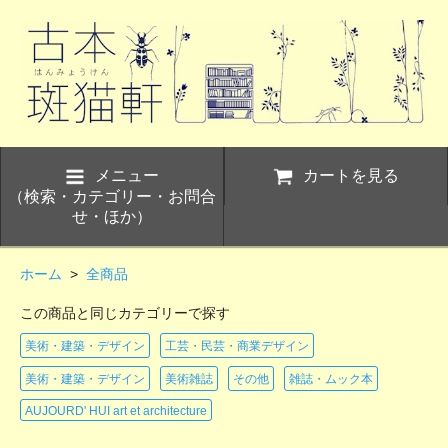
メニュー
カートを見る
（検索・カテゴリー・お問合
せ・ほか）
ホーム
>
全商品
この商品と同じカテゴリーで探す
美術・建築・デザイン
工芸・民芸・商業デザイン
美術・建築・デザイン
美術雑誌
その他
雑誌・ムック本
AUJOURD' HUI art et architecture