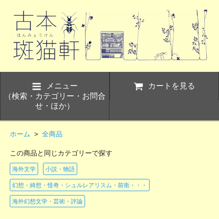
メニュー
カートを見る
（検索・カテゴリー・お問合
せ・ほか）
ホーム
>
全商品
この商品と同じカテゴリーで探す
海外文学
小説・物語
幻想・綺想・怪奇・シュルレアリスム・前衛・・・
海外幻想文学・芸術・評論