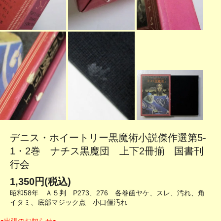
デニス・ホイートリー黒魔術小説傑作選第5-
1・2巻 ナチス黒魔団 上下2冊揃 国書刊
行会
1,350円(税込)
昭和58年 Ａ５判 P273、276 各巻函ヤケ、スレ、汚れ、角
イタミ、底部マジック点 小口僅汚れ