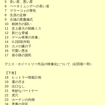
5 良い星、悪い星
6 ペーネミュンデへの長い道
7 マラーコォの警告
8 生涯の足柳
9 古城の悪魔儀式
10 精神力の闘い
11 史上最大の戦略ミス
12 新たな脅威
13 ゲール将軍の肖像」
14 V-2回収作戦
15 カメの腋の下
16 可愛い悪女
17 袋小路の国民
デニス・ホイートリー作品の映像化について（紀田順一郎）
【下巻】
18 ヒットラー暗殺計画
19 運の尽き
20 出口なし
21 奇妙なパートナー
22 虎穴
23 カーテンの内側
24 悪魔の宮廷