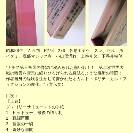
昭和58年 Ａ５判 P273、276 各巻函ヤケ、スレ、汚れ、角
イタミ、底部マジック点 小口僅汚れ 上巻帯欠、下巻帯糊付
“ナチス第三帝国の野望に秘められた黒い影！！ 第二次世界大
戦の暗雲を背景に繰りひろげられる息詰るような魔術の暗闘！
作者自身の経験を生かして書かれたオカルト・ポリティカル・フ
ィクションの傑作。”（宣伝文）
目次：
【上巻】
グレゴリーサリューストの手紙
1 ヒットラー、最後の切り札
2 戦闘再開
3 緊張の一瞬
4 奇妙な尋問