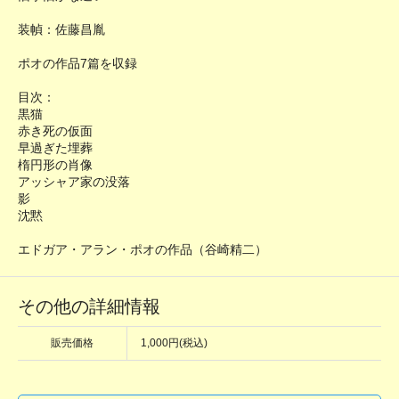
装幀：佐藤昌胤
ポオの作品7篇を収録
目次：
黒猫
赤き死の仮面
早過ぎた埋葬
楕円形の肖像
アッシャア家の没落
影
沈黙
エドガア・アラン・ポオの作品（谷崎精二）
その他の詳細情報
販売価格
1,000円(税込)