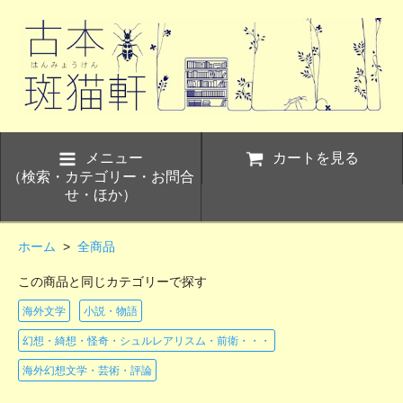
メニュー
カートを見る
（検索・カテゴリー・お問合
せ・ほか）
ホーム
>
全商品
この商品と同じカテゴリーで探す
海外文学
小説・物語
幻想・綺想・怪奇・シュルレアリスム・前衛・・・
海外幻想文学・芸術・評論