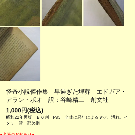
怪奇小説傑作集 早過ぎた埋葬 エドガア・
アラン・ポオ 訳：谷崎精二 創文社
1,000円(税込)
昭和22年再版 Ｂ６判 P93 全体に経年によるヤケ、汚れ、イ
タミ 背一部欠損
●出張のお知らせ●