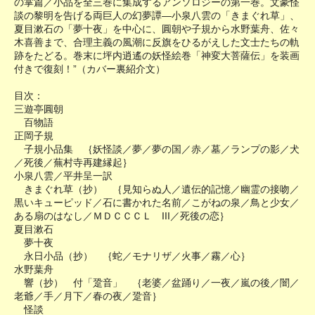
の掌篇／小品を全三巻に集成するアンソロジーの第一巻。文豪怪
談の黎明を告げる両巨人の幻夢譚―小泉八雲の「きまぐれ草」、
夏目漱石の「夢十夜」を中心に、圓朝や子規から水野葉舟、佐々
木喜善まで、合理主義の風潮に反旗をひるがえした文士たちの軌
跡をたどる。巻末に坪内逍遙の妖怪絵巻「神変大菩薩伝」を装画
付きで復刻！”（カバー裏紹介文）
目次：
三遊亭圓朝
百物語
正岡子規
子規小品集 ｛妖怪談／夢／夢の国／赤／墓／ランプの影／犬
／死後／蕪村寺再建縁起｝
小泉八雲／平井呈一訳
きまぐれ草（抄） ｛見知らぬ人／遺伝的記憶／幽霊の接吻／
黒いキューピッド／石に書かれた名前／こがねの泉／鳥と少女／
ある扇のはなし／ＭＤＣＣＣＬ III／死後の恋｝
夏目漱石
夢十夜
永日小品（抄） ｛蛇／モナリザ／火事／霧／心｝
水野葉舟
響（抄） 付「跫音」 ｛老婆／盆踊り／一夜／嵐の後／闇／
老爺／手／月下／春の夜／跫音｝
怪談