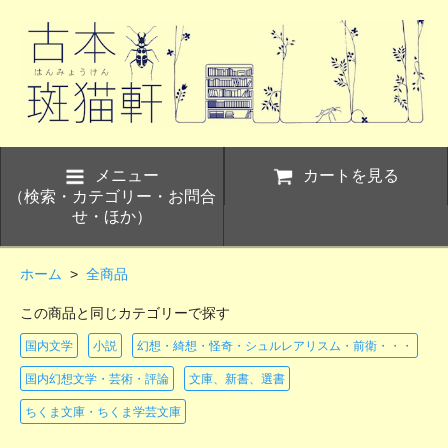
メニュー
カートを見る
（検索・カテゴリー・お問合
せ・ほか）
ホーム
>
全商品
この商品と同じカテゴリーで探す
国内文学
小説
幻想・綺想・怪奇・シュルレアリスム・前衛・・・
国内幻想文学・芸術・評論
文庫、新書、選書
ちくま文庫・ちくま学芸文庫