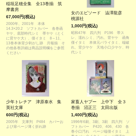
稲垣足穂全集 全13巻揃 筑
摩書房
女のエピソード 澁澤龍彦
67,000円(税込)
桃源社
2000年、2001年 本体
1,000円(税込)
14.3×20.2 ソフトカバー 各巻函
昭和47年 四六判 P196 帯ス
ヤケ、底部時代シミ 帯ヤケ（とく
レ、濡れシミ、汚れ、背ヤケ 函角
に背ヤケ大）、僅イタミ 8～11、
僅イタミ 本体元パライタミ、端破
13巻本体背少剥がし跡 月報揃 そ
れ、背少ヤケ 天地小口少ヤケ、時
の他各巻詳細は商品説明欄をご参照
代シミ
ください
少年トレチア 津原泰水 集
家畜人ヤプー 上中下 全３
英社文庫
巻揃 沼正三 太田出版
600円(税込)
1,400円(税込)
2005年 文庫判 P484 カバーお
1996年6刷、3刷、3刷 四六判 ソ
よび扉ページ薄く折れ跡
フトカバー P420、406、430 各
巻小口汚れ ページ端僅イタミ 上