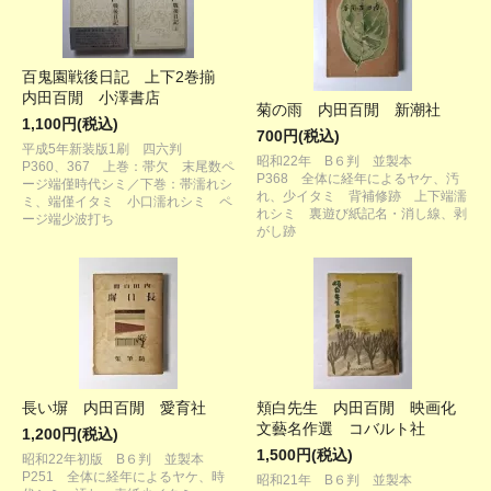
百鬼園戦後日記 上下2巻揃
内田百閒 小澤書店
菊の雨 内田百閒 新潮社
1,100円(税込)
700円(税込)
平成5年新装版1刷 四六判
昭和22年 B６判 並製本
P360、367 上巻：帯欠 末尾数ペ
P368 全体に経年によるヤケ、汚
ージ端僅時代シミ／下巻：帯濡れシ
れ、少イタミ 背補修跡 上下端濡
ミ、端僅イタミ 小口濡れシミ ペ
れシミ 裏遊び紙記名・消し線、剥
ージ端少波打ち
がし跡
長い塀 内田百閒 愛育社
頬白先生 内田百閒 映画化
文藝名作選 コバルト社
1,200円(税込)
1,500円(税込)
昭和22年初版 B６判 並製本
P251 全体に経年によるヤケ、時
昭和21年 B６判 並製本