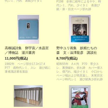
代シミ、汚れ 表紙少イタミ
P198 全体に経年によるヤケ、時
代シミ、汚れ、少イタミ 表遊び
紙・扉・目次ページ折れ跡
高柳誠詩集 卵宇宙／水晶宮
野中ユリ画集 妖精たちの
／博物誌 湯川書房
森 文：澁澤龍彦 講談社
11,000円(税込)
8,700円(税込)
1982年 ページ部分17.3×17.4
昭和55年 A４判 P70 帯少ス
P77 函時代シミ、スレ 遊び紙に
レ、裏側破れ、折れ跡 カバー僅ス
著者識語署名落款
レ、僅汚れ、端少イタミ 小口から
ページ端および両見返し、末尾目次
ページ時代シミ 遊び紙角少折れ跡