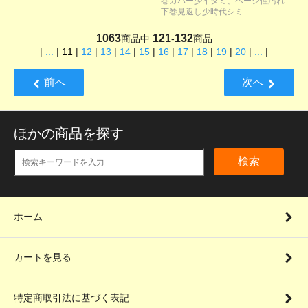
巻カバー少イタミ、ページ僅汚れ
下巻見返し少時代シミ
1063
121
132
商品中
-
商品
|
...
|
11
|
12
|
13
|
14
|
15
|
16
|
17
|
18
|
19
|
20
|
...
|
前へ
次へ
ほかの商品を探す
検索
ホーム
カートを見る
特定商取引法に基づく表記