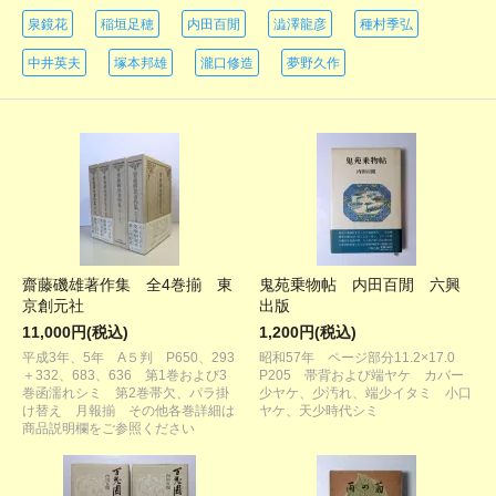
泉鏡花
稲垣足穂
内田百閒
澁澤龍彦
種村季弘
中井英夫
塚本邦雄
瀧口修造
夢野久作
齋藤磯雄著作集 全4巻揃 東
鬼苑乗物帖 内田百閒 六興
京創元社
出版
11,000円(税込)
1,200円(税込)
平成3年、5年 A５判 P650、293
昭和57年 ページ部分11.2×17.0
＋332、683、636 第1巻および3
P205 帯背および端ヤケ カバー
巻函濡れシミ 第2巻帯欠、パラ掛
少ヤケ、少汚れ、端少イタミ 小口
け替え 月報揃 その他各巻詳細は
ヤケ、天少時代シミ
商品説明欄をご参照ください