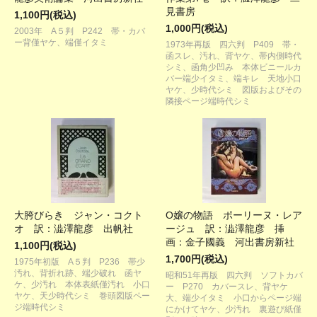
見書房
1,100円(税込)
1,000円(税込)
2003年 A５判 P242 帯・カバ
ー背僅ヤケ、端僅イタミ
1973年再版 四六判 P409 帯・
函スレ、汚れ、背ヤケ、帯内側時代
シミ、函角少凹み 本体ビニールカ
バー端少イタミ、端キレ 天地小口
ヤケ、少時代シミ 図版およびその
隣接ページ端時代シミ
大胯びらき ジャン・コクト
O嬢の物語 ポーリーヌ・レア
オ 訳：澁澤龍彦 出帆社
ージュ 訳：澁澤龍彦 挿
画：金子國義 河出書房新社
1,100円(税込)
1,700円(税込)
1975年初版 A５判 P236 帯少
汚れ、背折れ跡、端少破れ 函ヤ
昭和51年再版 四六判 ソフトカバ
ケ、少汚れ 本体表紙僅汚れ 小口
ー P270 カバースレ、背ヤケ
ヤケ、天少時代シミ 巻頭図版ペー
大、端少イタミ 小口からページ端
ジ端時代シミ
にかけてヤケ、少汚れ 裏遊び紙僅