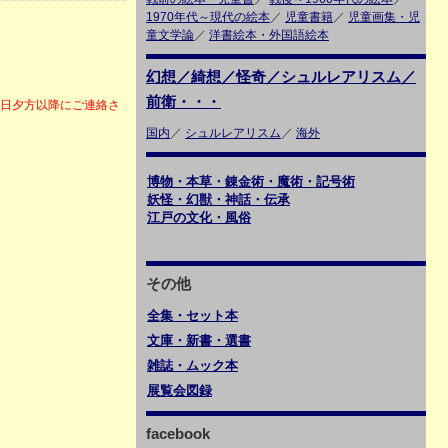
1970年代～現代の絵本
／
児童書籍
／
児童画集・児
童文学論
／
洋書絵本・外国語絵本
幻想／綺想／怪奇／シュルレアリスム／
前衛・・・
6日夕方以降にご連絡さ
国内
／
シュルレアリスム
／
海外
博物・本草・錬金術・魔術・記号術
妖怪・幻獣・神話・伝承
江戸の文化・風俗
その他
全集・セット本
文庫・新書・選書
雑誌・ムック本
展覧会図録
facebook