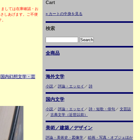
Cart
きましては在庫確認・お
» カートの中身を見る
絡さしあげます。ご不便
ます。
検索
全商品
海外文学
国内幻想文学・芸
＞
小説
／
評論・エッセイ
／
詩
国内文学
小説
／
評論・エッセイ
／
詩・短歌・俳句
／
文芸誌
／
古典文学（近世以前）
美術／建築／デザイン
評論・美術史・図像学
／
絵画・写真・オブジェほか