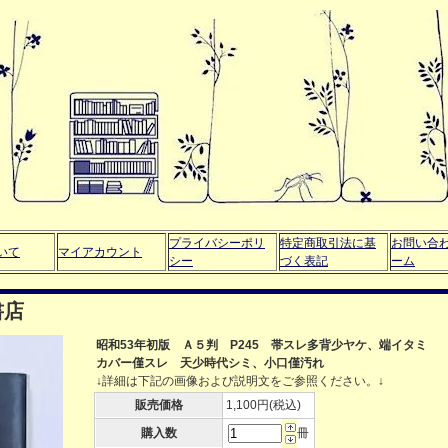
プライバシーポリ
特定商取引法に基
お問い合
いて
マイアカウント
シー
づく表記
ーム
書店
昭和53年初版 Ａ５判 P245 帯スレ多背少ヤケ、端イタミ
カバー僅スレ 天少時代シミ、小口僅汚れ
↓詳細は下記の画像および説明文をご参照ください。↓
販売価格
1,100円(税込)
購入数
冊