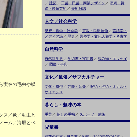
／
建築
／
工芸・民芸・商業デザイン
／
演劇・舞
踏・映像芸術
／
美術雑誌
人文／社会科学
思想・哲学・社会学
／
宗教・民間信仰
／
言語学・
メディア論
／
歴史
／
民俗学・文化人類学・考古学
自然科学
自然科学史
／
学術書・実用書
／
読み物・エッセイ
／
図鑑・事典
文化／風俗／サブカルチャー
ら実在の毛虫や蝶
文化・風俗
／
芸能・音楽
／
呪術・占術・オカルト
）
サイエンス
暮らし・趣味の本
クス／象／毛虫と
手芸
／
暮しの手帖
／
スポーツ・武術
ノーム／海胆とペ
児童書
戦前の絵本・児童書
／
戦後～1960年代の絵本
／