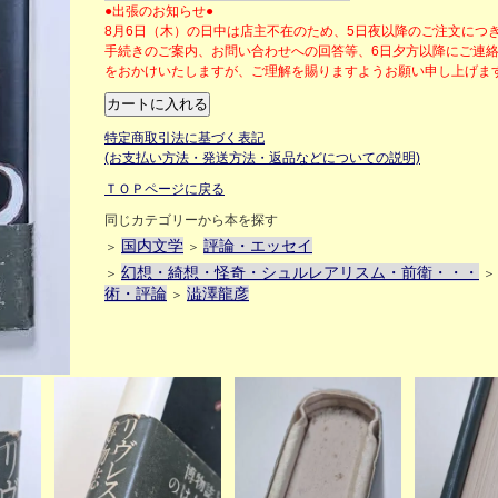
●出張のお知らせ●
8月6日（木）の日中は店主不在のため、5日夜以降のご注文につ
手続きのご案内、お問い合わせへの回答等、6日夕方以降にご連
をおかけいたしますが、ご理解を賜りますようお願い申し上げ
特定商取引法に基づく表記
(お支払い方法・発送方法・返品などについての説明)
ＴＯＰページに戻る
同じカテゴリーから本を探す
国内文学
評論・エッセイ
＞
＞
幻想・綺想・怪奇・シュルレアリスム・前衛・・・
＞
術・評論
澁澤龍彦
＞