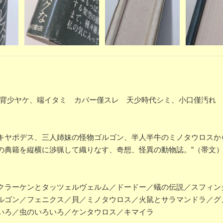
レ多背少ヤケ、端イタミ カバー僅スレ 天少時代シミ、小口僅汚れ
キヤポデス、三人姉妹の怪物ゴルゴン、半人半牛のミノタウロスか
の典籍を縦横に渉猟して織りなす、奇想、怪異の動物誌。”（帯文
クラーケンとタッツェルヴェルム／ドードー／蟻の伝説／スフィン
ルゴン／フェニクス／貝／ミノタウロス／火鼠とサラマンドラ／グ
いろ／虫のいろいろ／ケンタウロス／キマイラ