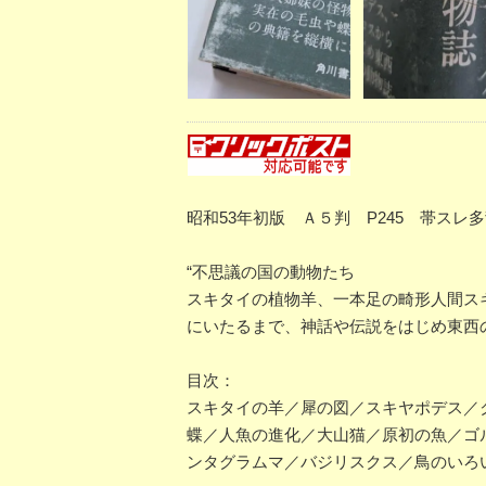
昭和53年初版 Ａ５判 P245 帯ス
“不思議の国の動物たち
スキタイの植物羊、一本足の畸形人間ス
にいたるまで、神話や伝説をはじめ東西
目次：
スキタイの羊／犀の図／スキヤポデス／
蝶／人魚の進化／大山猫／原初の魚／ゴ
ンタグラムマ／バジリスクス／鳥のいろ