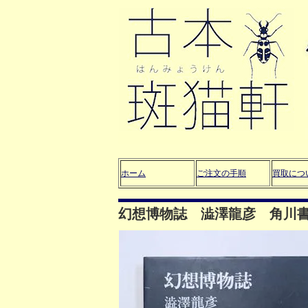
ホーム
ご注文の手順
買取につ
幻想博物誌 澁澤龍彦 角川