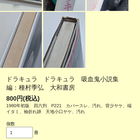
ドラキュラ ドラキュラ 吸血鬼小説集
編：種村季弘 大和書房
800円(税込)
1980年初版 四六判 P221 カバースレ、汚れ、背少ヤケ、端
イタミ、袖折れ跡 天地小口ヤケ、汚れ
個数
冊