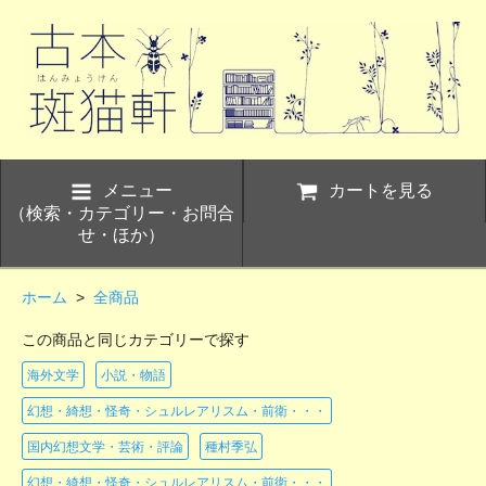
メニュー
カートを見る
（検索・カテゴリー・お問合
せ・ほか）
ホーム
>
全商品
この商品と同じカテゴリーで探す
海外文学
小説・物語
幻想・綺想・怪奇・シュルレアリスム・前衛・・・
国内幻想文学・芸術・評論
種村季弘
幻想・綺想・怪奇・シュルレアリスム・前衛・・・