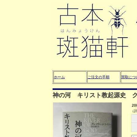
ホーム
ご注文の手順
買取につ
神の河 キリスト教起源史 
2
↓