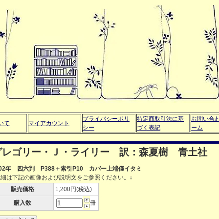
プライバシーポリ
特定商取引法に基
お問い合
いて
マイアカウント
シー
づく表記
ーム
グレゴリー・Ｊ・ライリー 訳：森夏樹 青土社
002年 四六判 P388＋索引P10 カバー上端僅イタミ
詳細は下記の画像および説明文をご参照ください。↓
販売価格
1,200円(税込)
購入数
冊