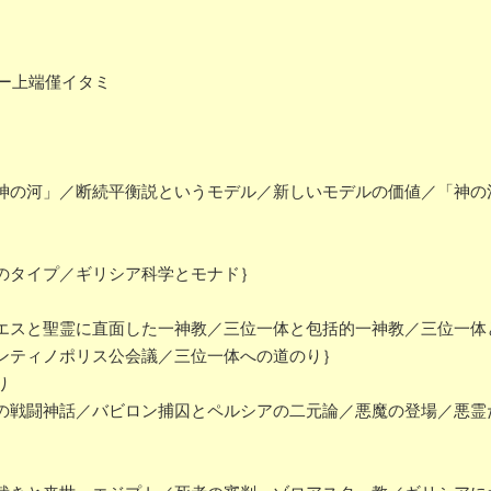
カバー上端僅イタミ
の河」／断続平衡説というモデル／新しいモデルの価値／「神の
のタイプ／ギリシア科学とモナド｝
スと聖霊に直面した一神教／三位一体と包括的一神教／三位一体
ンティノポリス公会議／三位一体への道のり｝
り
戦闘神話／バビロン捕囚とペルシアの二元論／悪魔の登場／悪霊