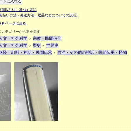
定商取引法に基づく表記
お支払い方法・発送方法・返品などについての説明)
ＯＰページに戻る
じカテゴリーから本を探す
人文・社会科学
宗教・民間信仰
＞
人文・社会科学
歴史
世界史
＞
＞
妖怪・幻獣・神話・民間伝承
西洋・その他の神話・民間伝承・怪物
＞