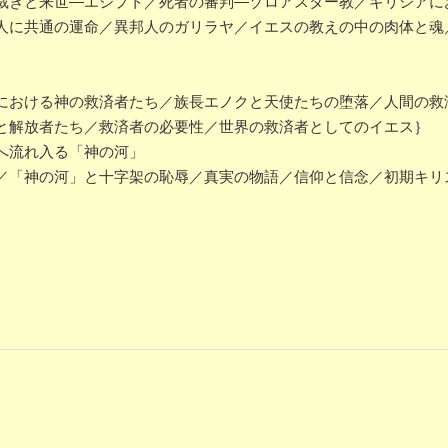
きと来世―エジプト／死者の審判―ゾロアスター教／ギリシアに
人に共通の運命／異邦人のガリラヤ／イエスの教えの中の肉体と魂
おける神の救済者たち／族長エノクと天使たちの堕落／人間の救
と解放者たち／救済者の必要性／世界の救済者としてのイエス｝
へ流れ入る「神の河」
「神の河」と十字架の恥辱／真実の物語／信仰と信念／初期キリ