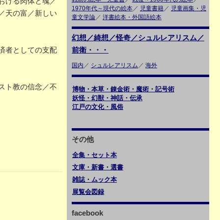
おける肉体と魂／
1970年代～現代の絵本
／
児童書籍
／
児童画集・児
／天の富／新しい
童文学論
／
洋書絵本・外国語絵本
幻想／綺想／怪奇／シュルレアリスム／
済者としての支配
前衛・・・
国内
／
シュルレアリスム
／
海外
スト教の信念／不
博物・本草・錬金術・魔術・記号術
妖怪・幻獣・神話・伝承
江戸の文化・風俗
その他
全集・セット本
文庫・新書・選書
雑誌・ムック本
展覧会図録
facebook