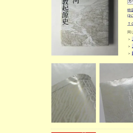
特
(
Ｔ
同
＞
＞
＞