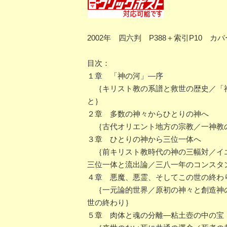
2002年 四六判 P388＋索引P10 
目次：
１章 「神の河」―序
｛キリスト教の系譜と救世の歴史／「神
と｝
２章 多数の神々からひとりの神へ
｛古代オリエント地方の宗教／一神教
３章 ひとりの神から三位一体へ
｛前キリスト教時代の神の三幅対／イエ
三位一体と流出論／三八一年のコンスタ
４章 悪魔、悪霊、そしてこの世の終わ
｛一元論的世界／原初の神々と創造神の
世の終わり｝
５章 肉体と魂の分離―粘土壺の中の宝