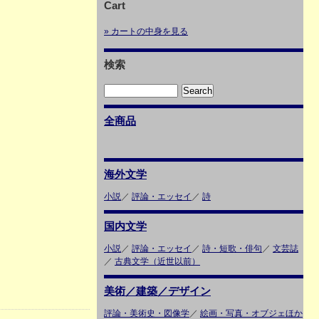
Cart
» カートの中身を見る
検索
全商品
海外文学
小説
／
評論・エッセイ
／
詩
国内文学
小説
／
評論・エッセイ
／
詩・短歌・俳句
／
文芸誌
／
古典文学（近世以前）
美術／建築／デザイン
評論・美術史・図像学
／
絵画・写真・オブジェほか