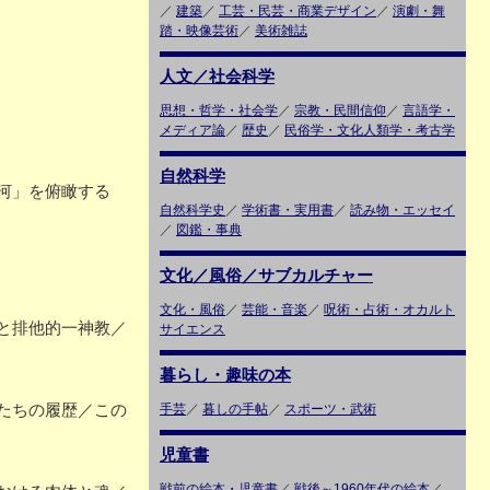
／
建築
／
工芸・民芸・商業デザイン
／
演劇・舞
踏・映像芸術
／
美術雑誌
人文／社会科学
思想・哲学・社会学
／
宗教・民間信仰
／
言語学・
メディア論
／
歴史
／
民俗学・文化人類学・考古学
自然科学
河」を俯瞰する
自然科学史
／
学術書・実用書
／
読み物・エッセイ
／
図鑑・事典
文化／風俗／サブカルチャー
文化・風俗
／
芸能・音楽
／
呪術・占術・オカルト
と排他的一神教／
サイエンス
暮らし・趣味の本
たちの履歴／この
手芸
／
暮しの手帖
／
スポーツ・武術
児童書
戦前の絵本・児童書
／
戦後～1960年代の絵本
／