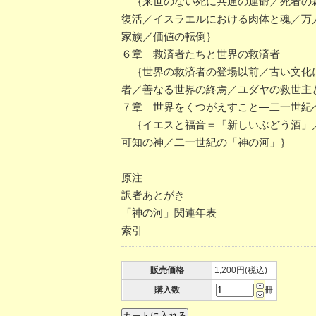
｛来世のない死に共通の運命／死者の裁
復活／イスラエルにおける肉体と魂／万
家族／価値の転倒｝
６章 救済者たちと世界の救済者
｛世界の救済者の登場以前／古い文化に
者／善なる世界の終焉／ユダヤの救世主
７章 世界をくつがえすこと―二一世紀
｛イエスと福音＝「新しいぶどう酒」／
可知の神／二一世紀の「神の河」｝
原注
訳者あとがき
「神の河」関連年表
索引
販売価格
1,200円(税込)
購入数
冊