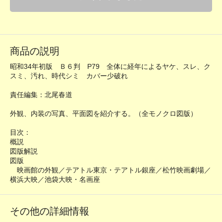
商品の説明
昭和34年初版 Ｂ６判 P79 全体に経年によるヤケ、スレ、ク
スミ、汚れ、時代シミ カバー少破れ
責任編集：北尾春道
外観、内装の写真、平面図を紹介する。（全モノクロ図版）
目次：
概説
図版解説
図版
映画館の外観／テアトル東京・テアトル銀座／松竹映画劇場／
横浜大映／池袋大映・名画座
その他の詳細情報