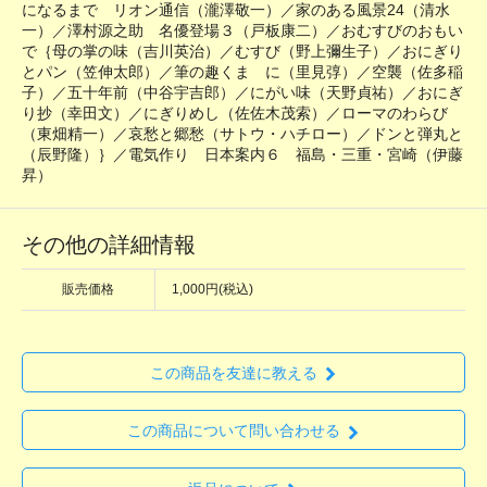
になるまで リオン通信（瀧澤敬一）／家のある風景24（清水
一）／澤村源之助 名優登場３（戸板康二）／おむすびのおもい
で｛母の掌の味（吉川英治）／むすび（野上彌生子）／おにぎり
とパン（笠伸太郎）／筆の趣くまゝに（里見弴）／空襲（佐多稲
子）／五十年前（中谷宇吉郎）／にがい味（天野貞祐）／おにぎ
り抄（幸田文）／にぎりめし（佐佐木茂索）／ローマのわらび
（東畑精一）／哀愁と郷愁（サトウ・ハチロー）／ドンと弾丸と
（辰野隆）｝／電気作り 日本案内６ 福島・三重・宮崎（伊藤
昇）
その他の詳細情報
販売価格
1,000円(税込)
この商品を友達に教える
この商品について問い合わせる