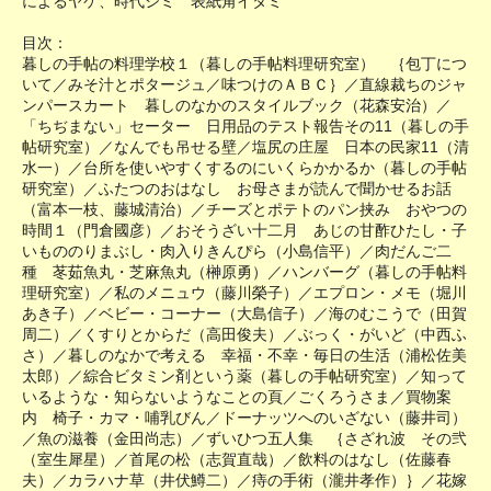
によるヤケ、時代シミ 表紙角イタミ
目次：
暮しの手帖の料理学校１（暮しの手帖料理研究室） ｛包丁につ
いて／みそ汁とポタージュ／味つけのＡＢＣ｝／直線裁ちのジャ
ンパースカート 暮しのなかのスタイルブック（花森安治）／
「ちぢまない」セーター 日用品のテスト報告その11（暮しの手
帖研究室）／なんでも吊せる壁／塩尻の庄屋 日本の民家11（清
水一）／台所を使いやすくするのにいくらかかるか（暮しの手帖
研究室）／ふたつのおはなし お母さまが読んで聞かせるお話
（富本一枝、藤城清治）／チーズとポテトのパン挟み おやつの
時間１（門倉國彦）／おそうざい十二月 あじの甘酢ひたし・子
いもののりまぶし・肉入りきんぴら（小島信平）／肉だんご二
種 苳茹魚丸・芝麻魚丸（榊原勇）／ハンバーグ（暮しの手帖料
理研究室）／私のメニュウ（藤川榮子）／エプロン・メモ（堀川
あき子）／ベビー・コーナー（大島信子）／海のむこうで（田賀
周二）／くすりとからだ（高田俊夫）／ぶっく・がいど（中西ふ
さ）／暮しのなかで考える 幸福・不幸・毎日の生活（浦松佐美
太郎）／綜合ビタミン剤という薬（暮しの手帖研究室）／知って
いるような・知らないようなことの頁／ごくろうさま／買物案
内 椅子・カマ・哺乳びん／ドーナッツへのいざない（藤井司）
／魚の滋養（金田尚志）／ずいひつ五人集 ｛さざれ波 その弐
（室生犀星）／首尾の松（志賀直哉）／飲料のはなし（佐藤春
夫）／カラハナ草（井伏鱒二）／痔の手術（瀧井孝作）｝／花嫁