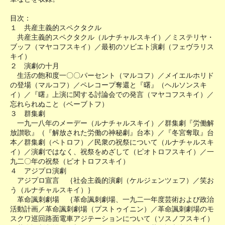
目次：
１ 共産主義的スペクタクル
共産主義的スペクタクル（ルナチャルスキイ）／ミステリヤ・
ブッフ（マヤコフスキイ）／最初のソビエト演劇（フェヴラリス
キイ）
２ 演劇の十月
生活の飽和度一〇〇パーセント（マルコフ）／メイエルホリド
の登場（マルコフ）／ペレコープ奪還と『曙』（ヘルソンスキ
イ）／『曙』上演に関する討論会での発言（マヤコフスキイ）／
忘れられぬこと（ベーブトフ）
３ 群集劇
一九一八年のメーデー（ルナチャルスキイ）／群集劇『労働解
放讃歌』（『解放された労働の神秘劇』台本）／『冬宮奪取』台
本／群集劇（ペトロフ）／民衆の祝祭について（ルナチャルスキ
イ）／演劇ではなく、祝祭をめざして（ピオトロフスキイ）／一
九二〇年の祝祭（ピオトロフスキイ）
４ アジプロ演劇
アジプロ宣言 ｛社会主義的演劇（ケルジェンツェフ）／笑お
う（ルナチャルスキイ）｝
革命諷刺劇場 ｛革命諷刺劇場、一九二一年度芸術および政治
活動計画／革命諷刺劇場（プストゥイニン）／革命諷刺劇場のモ
スクワ巡回路面電車アジテーションについて（ソスノフスキイ）