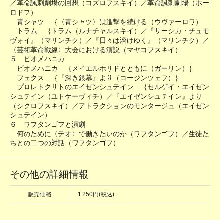
／革命諷刺劇場の回想（コズロフスキイ）／革命諷刺劇場（ホー
ロドフ）
青シャツ ｛〈青シャツ〉は進撃を続ける（ウヴァーロワ）
トラム ｛トラム（ルナチャルスキイ）／『サーシカ・チュモ
ヴォイ』（マリンチク）／『日々は溶けゆく』（マリンチク）／
〈芸術革命戦線〉大会における演説（マヤコフスキイ）
５ ビオメハニカ
ビオメハニカ ｛メイエルホリドとともに（ガーリン）｝
フェクス ｛『深き銀幕』より（コージンツェフ）｝
プロレトクリトのエイゼンシュテイン ｛セルゲイ・エイゼン
シュテイン（ユトケーヴィチ）／『エイゼンシュテイン』より
（シクロフスキイ）／アトラクションのモンタージュ（エイゼン
シュテイン）
６ ワフタンゴフと演劇
何のために〈テオ〉で働きたいのか（ワフタンゴフ）／生徒た
ちとの二つの対話（ワフタンゴフ）
その他の詳細情報
販売価格
1,250円(税込)