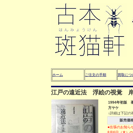
ホーム
ご注文の手順
買取につ
江戸の遠近法 浮絵の視覚 
1994年初版
方ヤケ
↓詳細は下記の
販売価
●出張のお知ら
8月6日（木）