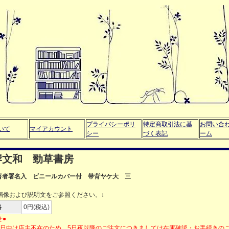
プライバシーポリ
特定商取引法に基
お問い合
いて
マイアカウント
シー
づく表記
ーム
岸文和 勁草書房
 著者署名入 ビニールカバー付 帯背ヤケ大 三
画像および説明文をご参照ください。↓
格
0円(税込)
せ●
の日中は店主不在のため、5日夜以降のご注文につきましては在庫確認・お手続きの