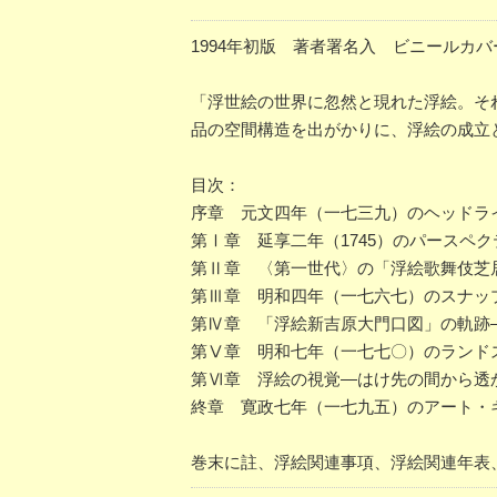
1994年初版 著者署名入 ビニールカ
「浮世絵の世界に忽然と現れた浮絵。そ
品の空間構造を出がかりに、浮絵の成立
目次：
序章 元文四年（一七三九）のヘッドラ
第Ⅰ章 延享二年（1745）のパースペ
第Ⅱ章 〈第一世代〉の「浮絵歌舞伎芝
第Ⅲ章 明和四年（一七六七）のスナッ
第Ⅳ章 「浮絵新吉原大門口図」の軌跡
第Ⅴ章 明和七年（一七七〇）のランド
第Ⅵ章 浮絵の視覚―はけ先の間から透
終章 寛政七年（一七九五）のアート・
巻末に註、浮絵関連事項、浮絵関連年表