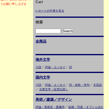
Cart
ようお願い申し上げま
» カートの中身を見る
検索
全商品
海外文学
小説
／
評論・エッセイ
／
詩
国内文学
小説
／
評論・エッセイ
／
詩・短歌・俳句
／
文芸誌
／
古典文学（近世以前）
美術／建築／デザイン
評論・美術史・図像学
／
絵画・写真・オブジェほか