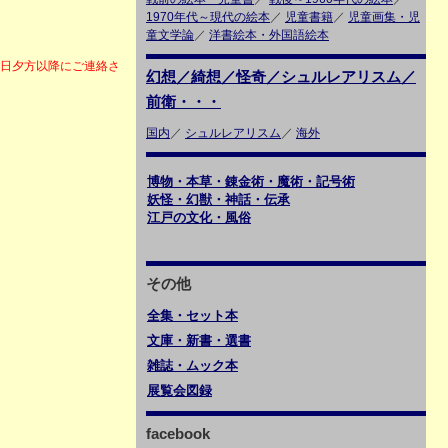
1970年代～現代の絵本
／
児童書籍
／
児童画集・児
童文学論
／
洋書絵本・外国語絵本
6日夕方以降にご連絡さ
幻想／綺想／怪奇／シュルレアリスム／
前衛・・・
国内
／
シュルレアリスム
／
海外
博物・本草・錬金術・魔術・記号術
妖怪・幻獣・神話・伝承
江戸の文化・風俗
その他
全集・セット本
文庫・新書・選書
雑誌・ムック本
展覧会図録
facebook