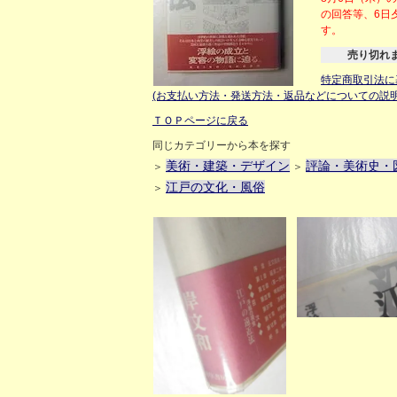
の回答等、6日
す。
売り切れ
特定商取引法に
(お支払い方法・発送方法・返品などについての説明
ＴＯＰページに戻る
同じカテゴリーから本を探す
美術・建築・デザイン
評論・美術史・
＞
＞
江戸の文化・風俗
＞