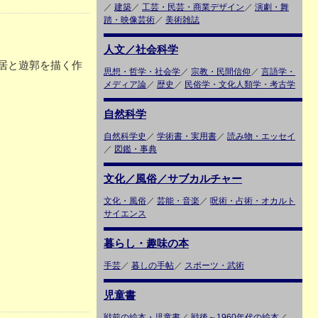
／
建築
／
工芸・民芸・商業デザイン
／
演劇・舞
踏・映像芸術
／
美術雑誌
人文／社会科学
居と遊郭を描く作
思想・哲学・社会学
／
宗教・民間信仰
／
言語学・
メディア論
／
歴史
／
民俗学・文化人類学・考古学
自然科学
自然科学史
／
学術書・実用書
／
読み物・エッセイ
／
図鑑・事典
文化／風俗／サブカルチャー
文化・風俗
／
芸能・音楽
／
呪術・占術・オカルト
サイエンス
暮らし・趣味の本
手芸
／
暮しの手帖
／
スポーツ・武術
児童書
戦前の絵本・児童書
／
戦後～1960年代の絵本
／