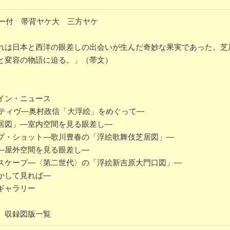
バー付 帯背ヤケ大 三方ヤケ
れは日本と西洋の眼差しの出会いが生んだ奇妙な果実であった。芝
と変容の物語に迫る。」（帯文）
イン・ニュース
クティヴ―奥村政信「大浮絵」をめぐって―
居図」―室内空間を見る眼差し―
プ・ショット―歌川豊春の「浮絵歌舞伎芝居図」―
―屋外空間を見る眼差し―
スケープ―〈第二世代〉の「浮絵新吉原大門口図」―
かして見れば―
ギャラリー
、収録図版一覧