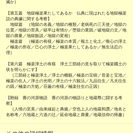
滅か｝
【第五篇 地獄極楽果たしてあるか 仏典に現はれたる地獄極楽
説の典據に関する考察】
地獄篇 ｛地獄の名義／地獄の種類／老病死の三天使／地獄の
位置／地獄の苦具／獄卒は有情か／堕獄の業因／破地獄の文／地
獄の壽量／地獄餘談／地獄の変相｝
極楽篇 ｛極楽の有様／極楽の本質／報土と化土／唯心の淨土
／極楽の所在／己心の淨土／極楽果たしてあるか／無生法忍の
理｝
【第六篇 極楽淨土の有樣 淨土三部経の意を取りて極楽國土の
状を明らかにす】
｛三部経と極楽淨土／淨土の概観／極楽の宝樹／音楽と宝池／
極楽の住人／淨土の光明／淨土の十六観法／九品往生／凡夫往生
の因／極楽の方処／荘厳の有様／極楽往生の正因｝
【附録 賽の河原物語 賽の河原の物語りと地蔵尊に闘する考
察】
｛人情の至美／由来縁起と典拠／空也上人の地蔵和讚／地名と
名称考／六地蔵と六道の辻／延命地蔵と壽量／地蔵信仰の帰趣｝