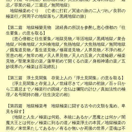
忌／罪業の箱／三週忌／無間地獄｝
地獄極楽めぐり ｛亡者に打釘／冥途の旅の二人づれ／良郭の
極楽行／阿周子の地獄落ち／黒縄地獄の旅｝
【第二篇 地獄極樂見物 諸経典の所説を参酌し恵心僧都の『往
生要集』の意を取る】
｛恵心僧都と往生要集／地獄見物／等活地獄／黒縄地獄／衆合
地獄／叫喚地獄／大叫喚地獄／焦熱地獄／大焦熱地獄／無間地獄
／餓鬼道見物／畜生道見物／修羅道見物／人界見物／不淨の相／
苦患の相／無常の相／天人界見物／天人の五衰／六道輪廻／極楽
見物／聖衆来迎の楽／蓮華初めて開くるの楽／身相神通の楽／五
妙境界の／極楽は百花繚乱｝
【第三篇 淨土見聞集 存覚上人の『淨土見聞集』の意を取る】
｛淨土見聞集と存覚上人／世縁尽きて／地獄の初旅／百ヶ日か
ら三週忌まで／極楽行の因縁／念仏は彌陀の計ひ／真如法性の極
理／名号聞持の難／往生決定の相｝
【第四篇 地獄極楽考 地獄極楽に闘する古今の文類を蒐め、卑
見を録す】
｛地獄と人生／極楽は何処、本統にあるか／悪魔とは何か／闇
魔大王とは何か／極楽に到るの道／極楽淨土の本質／地獄極楽の
所在／来世果たしてあるか／有るか無いか死後の世界／霊魂は不