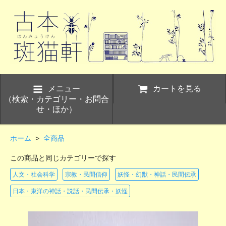
メニュー
カートを見る
（検索・カテゴリー・お問合
せ・ほか）
ホーム
>
全商品
この商品と同じカテゴリーで探す
人文・社会科学
宗教・民間信仰
妖怪・幻獣・神話・民間伝承
日本・東洋の神話・説話・民間伝承・妖怪