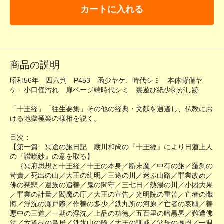
カートに入れる
商品の説明
昭和56年 四六判 P453 函少ヤケ、時代シミ 本体背僅ヤ
ケ 小口僅汚れ 扉ページ端時代シミ 裏遊び紙少剥がし跡
「十王経」「往生要集」その他の経典・文献を逍遙し、仏教にお
ける地獄極楽の様相を説く。
目次：
【第一篇 冥途の旅日記 蔵川和尙の『十王經』により日蓮上人
の『讃嘆鈔』の意を取る】
｛冥府思想と十王経／十王の本身／断末魔／中有の旅／羅刹の
苛責／死出の山／大王の糺明／三途の川／迷ふ山路／罪業改め／
佛の慈悲／遺族の追善／鬼の関守／三七日／熱湯の川／小因大果
／罪業の計量／閻魔の庁／大王の宣告／光明院の重苦／亡者の懺
悔／浮沈の瀬戸際／作善の多少／鉄丸所の河原／亡者の哀願／善
悪中の三道／一期の浮沈／上品の功徳／五百里の暗黒界／難遭佛
法／六道への鳥居／鉄氷山の険／大王の訓戒／父母の厚恩／一週