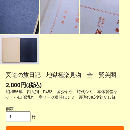
冥途の旅日記 地獄極楽見物 全 賢美閣
2,800円(税込)
昭和56年 四六判 P453 函少ヤケ、時代シミ 本体背僅ヤ
ケ 小口僅汚れ 扉ページ端時代シミ 裏遊び紙少剥がし跡
個数
冊