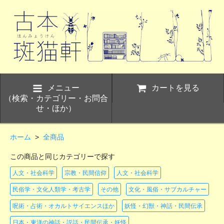
メニュー
カートを見る
（検索・カテゴリー・お問合
せ・ほか）
ホーム
>
全商品
この商品と同じカテゴリーで探す
人文・社会科学
宗教・民間信仰
人文・社会科学
民俗学・文化人類学・考古学
その他
文化・風俗・サブカルチャー
呪術・占術・オカルトサイエンスほか
妖怪・幻獣・神話・民間伝承
日本・東洋の神話・説話・民間伝承・妖怪