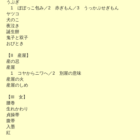
うぶぎ
1 ぼぼっこ包み／2 赤ぎもん／3 うっかぶせぎもん
ヤツコ
犬のこ
夜泣き
誕生餅
鬼子と双子
おびとき
【II 産屋】
産の忌
産屋
1 コヤからニワへ／2 別屋の意味
産屋の火
産屋のしめ
【III 女】
腰巻
生れかわり
貞操帯
腹帯
入墨
紅