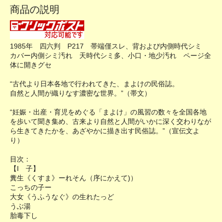
商品の説明
1985年 四六判 P217 帯端僅スレ、背および内側時代シミ
カバー内側シミ汚れ 天時代シミ多、小口・地少汚れ ページ全
体に開きグセ
“古代より日本各地で行われてきた、まよけの民俗誌。
自然と人間が織りなす濃密な世界。”（帯文）
“妊娠・出産・育児をめぐる「まよけ」の風習の数々を全国各地
を歩いて聞き集め、古来より自然と人間がいかに深く交わりなが
ら生きてきたかを、あざやかに描き出す民俗誌。”（宣伝文よ
り）
目次：
【I 子】
糞生《くすま》ーれそん（序にかえて)）
こっちの子ー
大女《うふうなぐ》の生れたっど
うぶ湯
胎毒下し