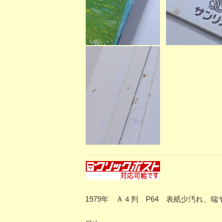
1979年 Ａ４判 P64 表紙少汚れ