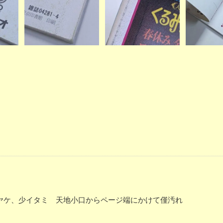
、端ヤケ、少イタミ 天地小口からページ端にかけて僅汚れ