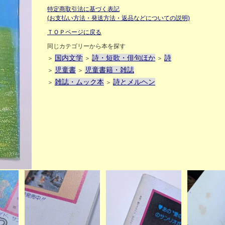
特定商取引法に基づく表記
(お支払い方法・発送方法・返品などについての説明)
ＴＯＰページに戻る
同じカテゴリーから本を探す
国内文学
詩・短歌・俳句ほか
詩
＞
＞
＞
児童書
児童書籍・雑誌
＞
＞
雑誌・ムック本
詩とメルヘン
＞
＞