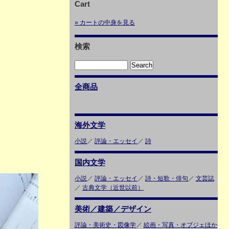
Cart
» カートの中身を見る
検索
全商品
海外文学
小説
／
評論・エッセイ
／
詩
国内文学
小説
／
評論・エッセイ
／
詩・短歌・俳句
／
文芸誌
／
古典文学（近世以前）
美術／建築／デザイン
評論・美術史・図像学
／
絵画・写真・オブジェほか