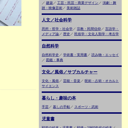
／
建築
／
工芸・民芸・商業デザイン
／
演劇・舞
踏・映像芸術
／
美術雑誌
人文／社会科学
思想・哲学・社会学
／
宗教・民間信仰
／
言語学・
メディア論
／
歴史
／
民俗学・文化人類学・考古学
自然科学
自然科学史
／
学術書・実用書
／
読み物・エッセイ
／
図鑑・事典
文化／風俗／サブカルチャー
文化・風俗
／
芸能・音楽
／
呪術・占術・オカルト
サイエンス
暮らし・趣味の本
手芸
／
暮しの手帖
／
スポーツ・武術
児童書
戦前の絵本・児童書
／
戦後～1960年代の絵本
／