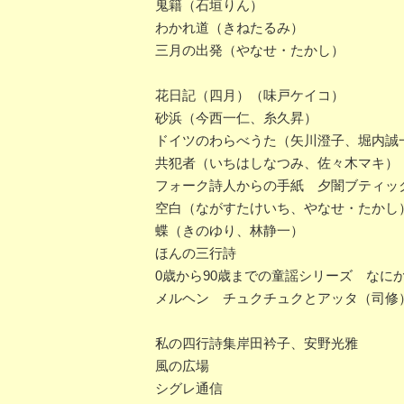
鬼籍（石垣りん）
わかれ道（きねたるみ）
三月の出発（やなせ・たかし）
花日記（四月）（味戸ケイコ）
砂浜（今西一仁、糸久昇）
ドイツのわらべうた（矢川澄子、堀内誠
共犯者（いちはしなつみ、佐々木マキ）
フォーク詩人からの手紙 夕闇ブティッ
空白（ながすたけいち、やなせ・たかし
蝶（きのゆり、林静一）
ほんの三行詩
0歳から90歳までの童謡シリーズ なに
メルヘン チュクチュクとアッタ（司修
私の四行詩集岸田衿子、安野光雅
風の広場
シグレ通信