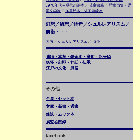
1970年代～現代の絵本
／
児童書籍
／
児童画集・児
童文学論
／
洋書絵本・外国語絵本
幻想／綺想／怪奇／シュルレアリスム／
前衛・・・
国内
／
シュルレアリスム
／
海外
博物・本草・錬金術・魔術・記号術
妖怪・幻獣・神話・伝承
江戸の文化・風俗
その他
全集・セット本
文庫・新書・選書
雑誌・ムック本
展覧会図録
facebook