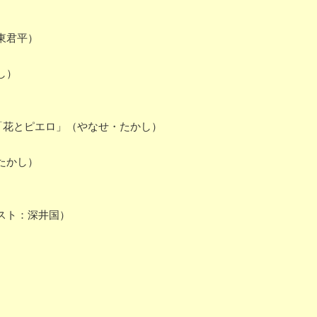
東君平）
）
し）
「花とピエロ」（やなせ・たかし）
たかし）
スト：深井国）