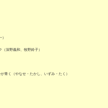
一）
ク（深野義和、牧野鈴子）
）
かが青く（やなせ・たかし、いずみ・たく）
）