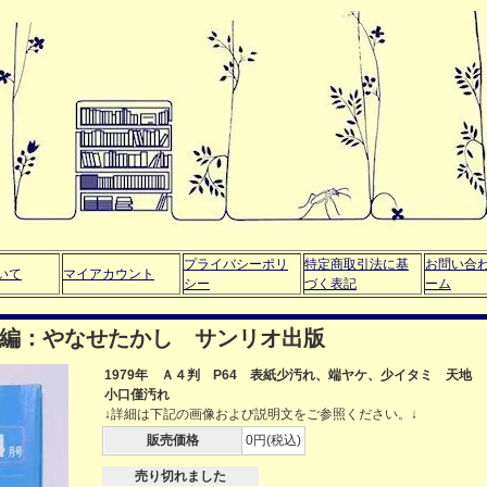
プライバシーポリ
特定商取引法に基
お問い合
いて
マイアカウント
シー
づく表記
ーム
号 編：やなせたかし サンリオ出版
1979年 Ａ４判 P64 表紙少汚れ、端ヤケ、少イタミ 天地
小口僅汚れ
↓詳細は下記の画像および説明文をご参照ください。↓
販売価格
0円(税込)
売り切れました