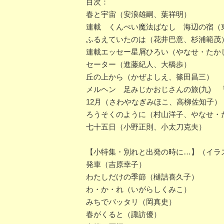
目次：
春と宇宙（安浪雄嗣、葉祥明）
連載 くんぺい魔法ばなし 海辺の宿（
ふるえていたのは（花井巴意、杉浦範茂
連載エッセー星屑ひろい（やなせ・たか
セーター（進藤紀人、大橋歩）
丘の上から（かぜよしえ、篠田昌三）
メルヘン 足みじかおじさんの旅(九) 
12月（さわやなぎみほこ、高柳佐知子）
ろうそくのように（村山洋子、やなせ・
七十五日（小野正則、小太刀克夫）
【小特集・別れと出発の時に…】（イラ
発車（吉原幸子）
わたしだけの季節（樋詰喜久子）
わ・か・れ（いがらしくみこ）
みちでバッタリ（岡真史）
春がくると（諏訪優）