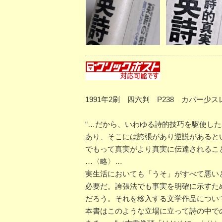
1991年2刷 四六判 P238 カバ
“…だから、いわゆる詩的技巧を駆使し
あり、そこには誇張があり逆説があると
でもって真実がより真実に伝達されるこ
…〈略〉…
実生活においても「うそ」がすべて悪い
必要だ。誇張法でも事実を明確に示すた
だろう。それを移入する文学作品につい
本書はこのような立場に立って詩の中で