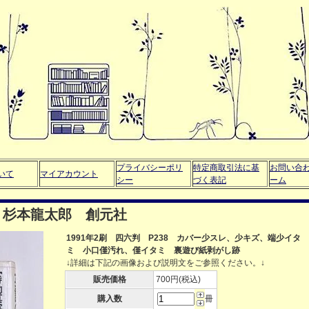
プライバシーポリ
特定商取引法に基
お問い合
いて
マイアカウント
シー
づく表記
ーム
 杉本龍太郎 創元社
1991年2刷 四六判 P238 カバー少スレ、少キズ、端少イタ
ミ 小口僅汚れ、僅イタミ 裏遊び紙剥がし跡
↓詳細は下記の画像および説明文をご参照ください。↓
販売価格
700円(税込)
購入数
冊