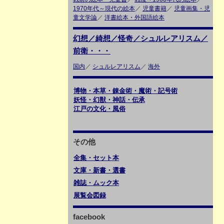
1970年代～現代の絵本
／
児童書籍
／
児童画集・児
童文学論
／
洋書絵本・外国語絵本
幻想／綺想／怪奇／シュルレアリスム／
前衛・・・
国内
／
シュルレアリスム
／
海外
博物・本草・錬金術・魔術・記号術
妖怪・幻獣・神話・伝承
江戸の文化・風俗
その他
全集・セット本
文庫・新書・選書
雑誌・ムック本
展覧会図録
facebook