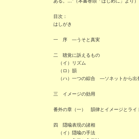
ある。…”（本書巻頭「はじめに」より）
目次：
はしがき
一 序 ―うそと真実
二 聴覚に訴えるもの
（イ）リズム
（ロ）韻
（ハ）一つの綜合 ―ソネットから出
三 イメージの効用
番外の章（一） 韻律とイメージとライ
四 隠喩表現の諸相
（イ）隠喩の手法