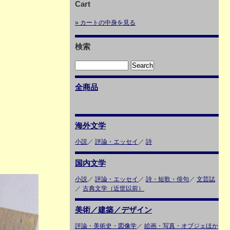
Cart
» カートの中身を見る
検索
全商品
海外文学
小説
／
評論・エッセイ
／
詩
国内文学
小説
／
評論・エッセイ
／
詩・短歌・俳句
／
文芸誌
／
古典文学（近世以前）
美術／建築／デザイン
評論・美術史・図像学
／
絵画・写真・オブジェほか