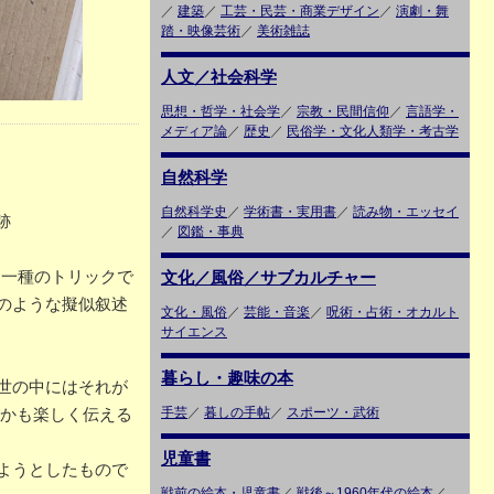
／
建築
／
工芸・民芸・商業デザイン
／
演劇・舞
踏・映像芸術
／
美術雑誌
人文／社会科学
思想・哲学・社会学
／
宗教・民間信仰
／
言語学・
メディア論
／
歴史
／
民俗学・文化人類学・考古学
自然科学
自然科学史
／
学術書・実用書
／
読み物・エッセイ
跡
／
図鑑・事典
も一種のトリックで
文化／風俗／サブカルチャー
のような擬似叙述
文化・風俗
／
芸能・音楽
／
呪術・占術・オカルト
サイエンス
暮らし・趣味の本
世の中にはそれが
しかも楽しく伝える
手芸
／
暮しの手帖
／
スポーツ・武術
児童書
ようとしたもので
戦前の絵本・児童書
／
戦後～1960年代の絵本
／