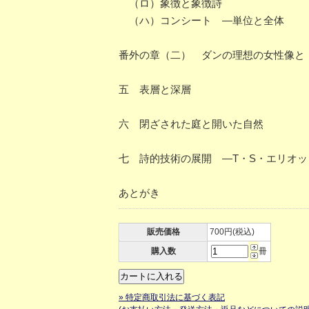
（ロ）象徴と象徴詩
（ハ）コンシート ―単位と全体
番外の章（二） ダンの理想の女性像と
五 表層と深層
六 閉ざされた庭と開いた自然
七 詩的技術の展開 ―T・S・エリオッ
あとがき
販売価格
700円(税込)
購入数
冊
» 特定商取引法に基づく表記