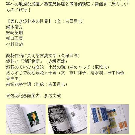
字への敬虔な態度／黴菌恐怖症と煮沸偏執狂／律儀さ／恐ろしい
もの／旅行 ｝
【麗しき鏡花本の世界】（文：吉田昌志）
鏑木清方
鰭崎英朋
橋口五葉
小村雪岱
鏡花作品に見える古典文学（久保田淳）
鏡花と『遠野物語』（赤坂憲雄）
鏡花のてのひら怪談 小品の魅力をめぐって（東雅夫）
あらすじで読む鏡花五十選（文：市川祥子、清水潤、田中励儀、
杲由美）
泉鏡花略年譜（作成：吉田昌志）
泉鏡花記念館案内、参考文献