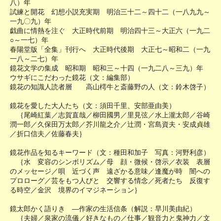
八）年
試練と開花 幻想小説充実期 明治三十二～四十二（一八九九～
一九〇九）年
戯曲に情熱を注ぐ 大正時代前期 明治四十三～大正六（一九二
○～一七）年
春陽堂版「全集」刊行へ 大正時代後期 大正七～昭和二（一九
一八～二七）年
鏡花文学の集成 昭和期 昭和三～十四（一九二八～三九）年
ウサギにこだわった鏡花（文：編集部）
鏡花の知識人読者層 高山樗牛と斎藤野の人（文：鈴木啓子）
鏡花を愛した大人たち（文：須田千里、安部亜由美）
｛尾崎紅葉／志賀直哉／柳田國男／里見弦／水上瀧太郎／谷崎
潤一郎／久保田万太郎／芥川龍之介／辻潤・宮島資夫・安成貞雄
／折口信夫／佐藤春夫｝
鏡花作品を知るキーワード（文：種田和加子 写真：河野利彦）
｛水 変容のシンボリズム／母 顔・微候・啓示／衣装 表層
のメッセージ／唄 近づく声 遠ざかる意味／逢魔が時 闇への
プロローグ／芸をもつ人びと 交響する情念／死者たち 反復す
る時空／金沢 境界のイマジネーション｝
鏡太郎かく語りき ―作家の生活信条（解説：早川美由紀）
｛夫婦／泉家の流儀／好きなもの／仕事／観音力と鬼神力／文