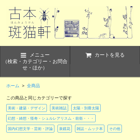
メニュー
カートを見る
（検索・カテゴリー・お問合
せ・ほか）
ホーム
>
全商品
この商品と同じカテゴリーで探す
美術・建築・デザイン
美術雑誌
太陽・別冊太陽
幻想・綺想・怪奇・シュルレアリスム・前衛・・・
国内幻想文学・芸術・評論
泉鏡花
雑誌・ムック本
その他