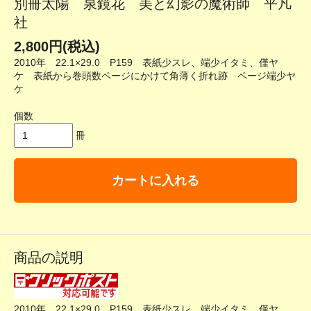
別冊太陽 泉鏡花 美と幻影の魔術師 平凡
社
2,800円(税込)
2010年 22.1×29.0 P159 表紙少スレ、端少イタミ、僅ヤ
ケ 表紙から巻頭数ページにかけて角薄く折れ跡 ページ端少ヤ
ケ
個数
冊
カートに入れる
商品の説明
2010年 22.1×29.0 P159 表紙少スレ、端少イタミ、僅ヤ