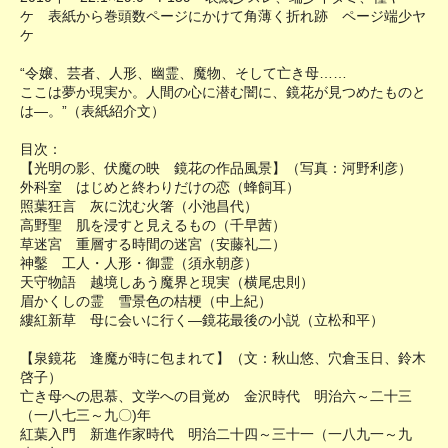
ケ 表紙から巻頭数ページにかけて角薄く折れ跡 ページ端少ヤ
ケ
“令嬢、芸者、人形、幽霊、魔物、そして亡き母……
ここは夢か現実か。人間の心に潜む闇に、鏡花が見つめたものと
は―。”（表紙紹介文）
目次：
【光明の影、伏魔の映 鏡花の作品風景】（写真：河野利彦）
外科室 はじめと終わりだけの恋（蜂飼耳）
照葉狂言 灰に沈む火箸（小池昌代）
高野聖 肌を浸すと見えるもの（千早茜）
草迷宮 重層する時間の迷宮（安藤礼二）
神鑿 工人・人形・御霊（須永朝彦）
天守物語 越境しあう魔界と現実（横尾忠則）
眉かくしの霊 雪景色の桔梗（中上紀）
縷紅新草 母に会いに行く―鏡花最後の小説（立松和平）
【泉鏡花 逢魔が時に包まれて】（文：秋山悠、穴倉玉日、鈴木
啓子）
亡き母への思慕、文学への目覚め 金沢時代 明治六～二十三
（一八七三～九〇)年
紅葉入門 新進作家時代 明治二十四～三十一（一八九一～九