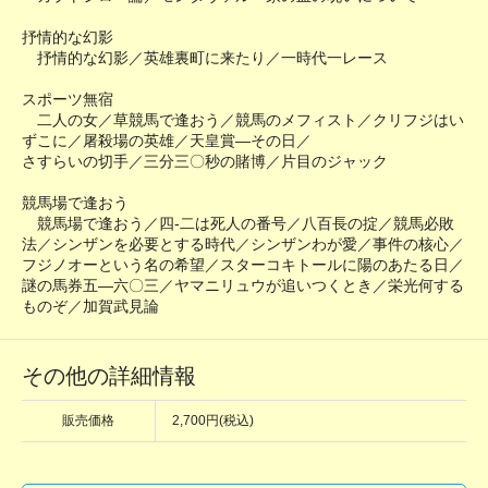
抒情的な幻影
抒情的な幻影／英雄裏町に来たり／一時代一レース
スポーツ無宿
二人の女／草競馬で逢おう／競馬のメフィスト／クリフジはい
ずこに／屠殺場の英雄／天皇賞―その日／
さすらいの切手／三分三〇秒の賭博／片目のジャック
競馬場で逢おう
競馬場で逢おう／四-二は死人の番号／八百長の掟／競馬必敗
法／シンザンを必要とする時代／シンザンわが愛／事件の核心／
フジノオーという名の希望／スターコキトールに陽のあたる日／
謎の馬券五―六〇三／ヤマニリュウが追いつくとき／栄光何する
ものぞ／加賀武見論
その他の詳細情報
販売価格
2,700円(税込)