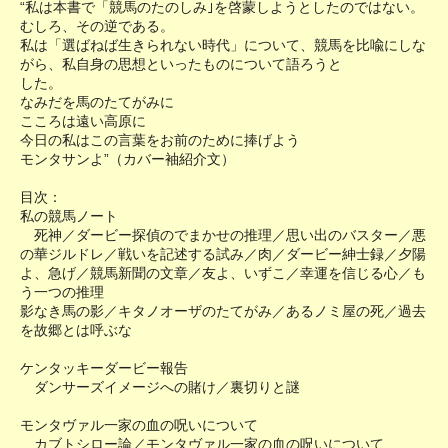
“私は本書で「競馬のたのしみ｣を啓蒙しようとしたのではない。
むしろ、その逆である。
私は「選ばねば生きられない時代」について、競馬を比喩にしな
がら、私自身の思想といったものについて語ろうと
した。
なみだを馬のたてがみに
こころは遠い高原に
今日の私はこの言葉をお前のために捧げよう
モンタサンよ”（カバー袖紹介文）
目次：
私の競馬ノート
死神／ダービー探偵のでまかせの推理／思い出のバスター／悪
の華ジルドレ／戦いを記述する試み／肉／ダービー紳士録／夕陽
よ、急げ／競馬新聞の文章／友よ、いずこ／幸運を信じる心／も
う一つの推理
影なき馬の影／キタノオーザのたてがみ／あるノミ屋の死／過去
を故郷とは呼ぶな
ケンタッキーダービー報告
ダンサーズイメージへの賭け／裏切りと謎
モンタヴァル一家の血の呪いについて
カブトシロー論／モンタヴァル一家の血の呪いについて