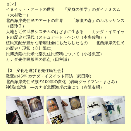
ョン】
イヌイット・アートの世界 ―「変身の美学」のダイナミズム
（大村敬一）
北西海岸先住民のアートの世界 ―「象徴の森」のルネッサンス
（藤玲子）
大地と近代世界システムのはざまに生きる ―カナダ・イヌイッ
トの歴史と現代（スチュアート・ヘンリ（本多俊和））
植民支配が豊かな階層社会にもたらしたもの ―北西海岸先住民
の歴史と現状（立川陽仁）
民博所蔵の北米北部先住民資料について（小谷凱宣）
カナダ先住民版画の原点（田主誠）
【3 変化を遂げる先住民社会】
激変の45年 カナダ・イヌイット再訪（武田剛）
北西海岸先住民族の100年の変化（岩崎グッドマン・まさみ）
神話の記憶 ―カナダ北西海岸の旅にて（赤阪友昭）