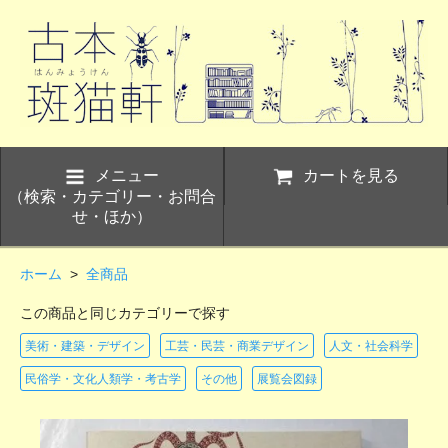
メニュー
カートを見る
（検索・カテゴリー・お問合
せ・ほか）
ホーム
>
全商品
この商品と同じカテゴリーで探す
美術・建築・デザイン
工芸・民芸・商業デザイン
人文・社会科学
民俗学・文化人類学・考古学
その他
展覧会図録