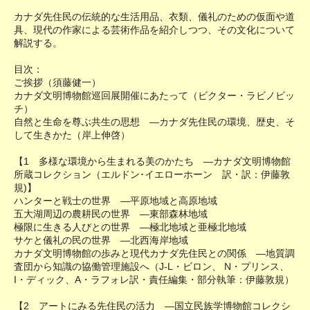
カナダ先住民の伝統的な生活用品、衣類、儀礼のための仮面や道
具、現代の作家による芸術作品を紹介しつつ、その文化について
解説する。
目次：
ご挨拶（須藤健一）
カナダ文明博物館巡回展開催にあたって（ビクター・ラビノビッ
チ）
自然と生命を尊ぶ共生の思想 ―カナダ先住民の環境、歴史、そ
して生きかた（岸上伸啓）
【1 多様な環境から生まれる美のかたち ―カナダ文明博物館
所蔵コレクション（エルドン･イエローホーン 訳・訳：伊藤敦
規)】
ハンターと戦士の世界 ―平原地域と高原地域
五大湖周辺の農耕民の世界 ―東部森林地域
極限に生きる人びとの世界 ―極北地域と亜極北地域
サケと儀礼の民の世界 ―北西海岸地域
カナダ文明博物館の歩みと現代カナダ先住民との関係 ―地質調
査団から知識の協働管理施設へ（J-L・ビロン、 N・プリンス、
I・ディック、A・ラフォレ訳・責任編集・部分執筆：伊藤敦規）
【2 アートにみる先住民の活力 ―国立民族学博物館コレクシ