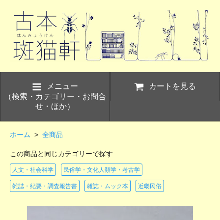
メニュー
カートを見る
（検索・カテゴリー・お問合
せ・ほか）
ホーム
>
全商品
この商品と同じカテゴリーで探す
人文・社会科学
民俗学・文化人類学・考古学
雑誌・紀要・調査報告書
雑誌・ムック本
近畿民俗