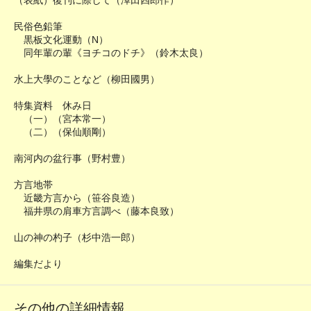
（表紙）復刊に際して（澤田四郎作）
民俗色鉛筆
黒板文化運動（N）
同年輩の輩《ヨチコのドチ》（鈴木太良）
水上大學のことなど（柳田國男）
特集資料 休み日
（一）（宮本常一）
（二）（保仙順剛）
南河内の盆行事（野村豊）
方言地帯
近畿方言から（笹谷良造）
福井県の肩車方言調べ（藤本良致）
山の神の杓子（杉中浩一郎）
編集だより
その他の詳細情報