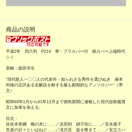
商品の説明
平成2年 四六判 P214 帯・プラカバー付 紙カバー上端時代
シミ
装幀：政田岑生
“現代歌人一〇〇人の代表作・知られざる秀作を選びぬき 塚本
邦雄の定評ある名解説を献ずる最も劃期的なアンソロジー”（帯
文）
昭和60年1月から61年12月まで徳島新聞に連載した現代短歌鑑賞
文に加筆を加える。
目次：
佐佐木幸綱 梅の木に……／浜田到 硝子街に……／安永蕗子
失楽の日々といはねど……／滝沢亘 血を喀きて……／安立スハ