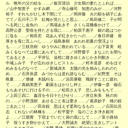
ル 晩年の父の絵を……／板宮清治 少女期の妻たとふれば……
／山中智恵子 かすみ網……／寺山修司 知恵のみが……／河野
裕子 すれちがひし木下闇にて……／岡井隆 火の額を硝子にあ
てて／石川不二子 紅梅が見たしと思ふ……／島田修二 子が問
へる死にし金魚の……／馬場あき子 さくら花幾春かけて……／
高野公彦 聖痕を持たざる我に……／柏原千惠子 銀の匙はつか
に塩を……／相良宏 花あんず紅きかたへの……／春日井建 肩
厚きを母に言ふべし……／福島泰樹 あわれ初夏の雪渓より
も……／三枝浩樹 ゆうやみに救われている……／山下富美 眩
みくるなべては愛にあらずして……／河野愛子 まなぶたを閉ち
てゐるとき……／平井弘 送棺に蹤きゆくみじかき列動き……／
中城ふみ子 子が忘れゆきしピストル……／村木道彦 めをほそ
めみるものなべて……／新城貞夫 太陽の光を病みしわれのた
め……／石井辰彦 みづからは是れ誰ならむ……／紀野恵 そは
晩夏……／塘健 木賊刈る……／浜田康敬 職探すことに疲れ
て……／真鍋美恵子 劇薬をはかりし秤と……／伊藤一彦 磁石
もちあそびに行ける子の……／松田さえ子 悲しみをもちて……
／上田三四二 姦淫を今日十たびせり……／井辻朱美 秋の街
の……／小野茂樹 あせるごと友は娶き……／葛原妙子 雉の鋭
ごゑおこり……／田谷鋭 思ほえず柔和なるもの……／石田比呂
志 くれないの林檎を……／松平盟子 塩のごとき浄き銀河
よ……／江畑實 下宿までいだく袋の底にして……／富小路禎
子 殼うすき卵かかえて……／大野誠夫 絶望に生きしアント