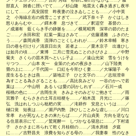
ン・チエホフの……／吉野 秀雄 杉群に昼のかなかな……／服
部直人 雑沓に脛いでて……／杉山隆 地震太く轟き過ぎし夜半
にして……／高安国世 昨夜妻の泣きゐしことも……／小中英
之 小海線左右の残雪ここすぎて……／武下奈々子 かぐはしき
怒りあらむや……／鐸木孝 息づきて……／釈迢空 基督の……
／成瀬有 藍くらき手の静脈を……／横尾昭男 深草の碧のたま
ご……／永田和宏 紅葉一葉はさみて……／佐藤通雅 ふきのた
う……／森岡貞香 流弾のごとくしわれが……／鈴木幸輔 寒き
日の巷を行けり／清原日出夫 若者よ……／栗木京子 出逢ひし
は如月の頃……／東博 二月に雪見ぬことのさびさよ……／中野
菊夫 さくらの苗木買へといふ子よ……／遠山光栄 雪をうけを
りつつ……／山本 友一 金策のための夜歩き……／山下陸奥
畳の上に……／千代国一 口紅を今宵ひく妻……／大塚陽子 今
度生るるときは燕……／築地正子 ひと文字の……／志垣澄幸
為すことる為さざることも……／高比良みどり 一谷のかへで若
葉は……／中山明 ある いは愛の詞かしれず……／石川一成
桜桃の色に……／吉岡生夫 きみよそのみどりご抱きて……／雨
宮雅子 むらさきの土耳古桔梗を……／柏木茂 月光に……／篠
弘 洗はれしつぶら枇杷の実……／滝耕作 安息というは……／
樋口覚 短夜は……／瀕戸内艶 諍ひしことみな虚し……／川口
常孝 わが死なんときの来たらば……／片山貞美 方向を逆なな
る住居表示にて……／鷲尾酵一 しづかなる寝息に……／下村道
子 さかさまに吊られて乾く月桂樹の……／清水房雄 夕庭
に……／吉野昌夫 浪費を知らざる母の……／我妻泰 性のなき