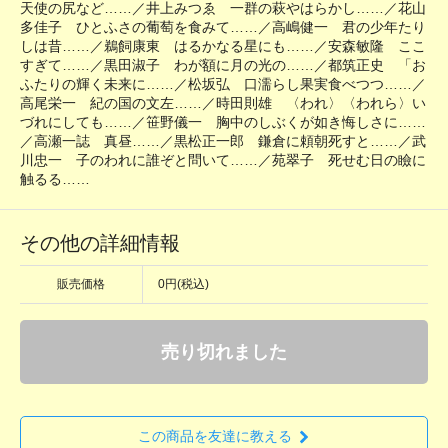
天使の尻など……／井上みつゑ 一群の萩やはらかし……／花山
多佳子 ひとふさの葡萄を食みて……／高嶋健一 君の少年たり
しは昔……／鵜飼康東 はるかなる星にも……／安森敏隆 ここ
すぎて……／黒田淑子 わが額に月の光の……／都筑正史 「お
ふたりの輝く未来に……／松坂弘 口濡らし果実食べつつ……／
高尾栄一 紀の国の文左……／時田則雄 〈われ〉〈われら〉い
づれにしても……／笹野儀一 胸中のしぶくが如き悔しさに……
／高瀬一誌 真昼……／黒松正一郎 鎌倉に頼朝死すと……／武
川忠一 子のわれに誰ぞと問いて……／苑翠子 死せむ日の瞼に
触るる……
その他の詳細情報
販売価格
0円(税込)
売り切れました
この商品を友達に教える