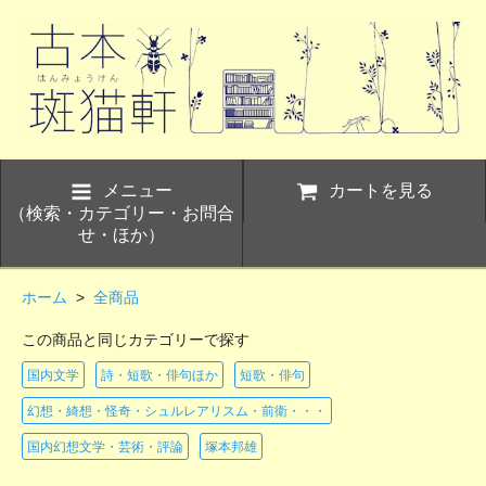
メニュー
カートを見る
（検索・カテゴリー・お問合
せ・ほか）
ホーム
>
全商品
この商品と同じカテゴリーで探す
国内文学
詩・短歌・俳句ほか
短歌・俳句
幻想・綺想・怪奇・シュルレアリスム・前衛・・・
国内幻想文学・芸術・評論
塚本邦雄