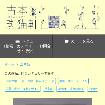
メニュー
カートを見る
（検索・カテゴリー・お問合
せ・ほか）
ホーム
>
全商品
この商品と同じカテゴリーで探す
国内文学
詩・短歌・俳句ほか
詩
美術・建築・デザイン
工芸・民芸・商業デザイン
児童書
1970年～現代の絵本
その他