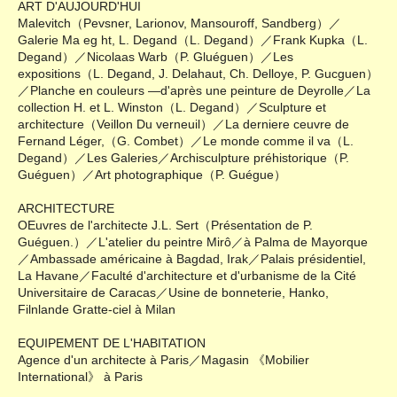
ART D'AUJOURD'HUI
Malevitch（Pevsner, Larionov, Mansouroff, Sandberg）／
Galerie Ma eg ht, L. Degand（L. Degand）／Frank Kupka（L.
Degand）／Nicolaas Warb（P. Gluéguen）／Les
expositions（L. Degand, J. Delahaut, Ch. Delloye, P. Gucguen）
／Planche en couleurs ―d'après une peinture de Deyrolle／La
collection H. et L. Winston（L. Degand）／Sculpture et
architecture（Veillon Du verneuil）／La derniere ceuvre de
Fernand Léger,（G. Combet）／Le monde comme il va（L.
Degand）／Les Galeries／Archisculpture préhistorique（P.
Guéguen）／Art photographique（P. Guégue）
ARCHITECTURE
OEuvres de l'architecte J.L. Sert（Présentation de P.
Guéguen.）／L'atelier du peintre Mirô／à Palma de Mayorque
／Ambassade américaine à Bagdad, Irak／Palais présidentiel,
La Havane／Faculté d'architecture et d'urbanisme de la Cité
Universitaire de Caracas／Usine de bonneterie, Hanko,
Filnlande Gratte-ciel à Milan
EQUIPEMENT DE L'HABITATION
Agence d'un architecte à Paris／Magasin 《Mobilier
International》 à Paris