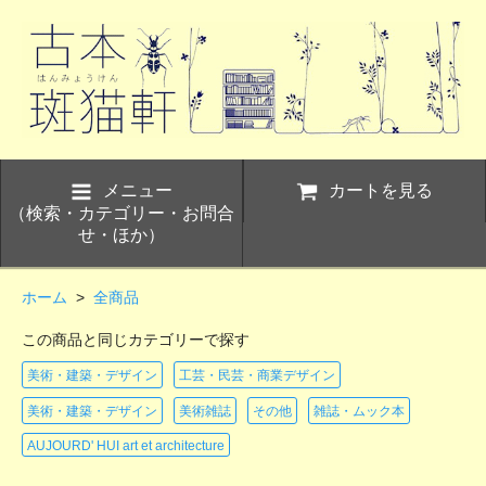
メニュー
カートを見る
（検索・カテゴリー・お問合
せ・ほか）
ホーム
>
全商品
この商品と同じカテゴリーで探す
美術・建築・デザイン
工芸・民芸・商業デザイン
美術・建築・デザイン
美術雑誌
その他
雑誌・ムック本
AUJOURD' HUI art et architecture