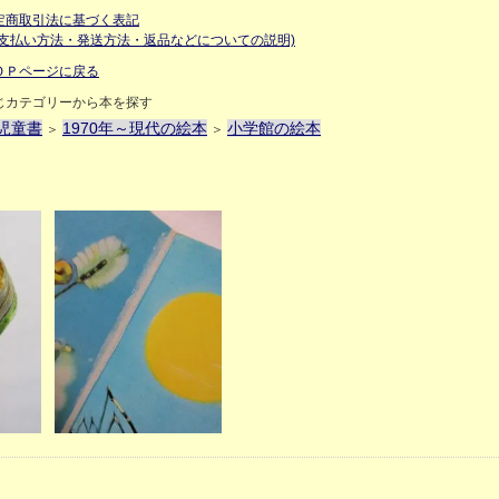
定商取引法に基づく表記
お支払い方法・発送方法・返品などについての説明)
ＯＰページに戻る
じカテゴリーから本を探す
児童書
1970年～現代の絵本
小学館の絵本
＞
＞