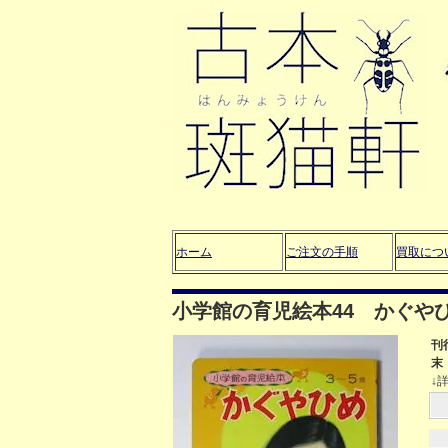
ホーム
ご注文の手順
買取につ
小学館の育児絵本44 かぐや
刊
末
↓