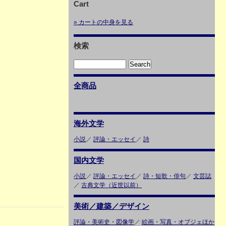
Cart
» カートの中身を見る
検索
全商品
海外文学
小説
／
評論・エッセイ
／
詩
国内文学
小説
／
評論・エッセイ
／
詩・短歌・俳句
／
文芸誌
／
古典文学（近世以前）
美術／建築／デザイン
評論・美術史・図像学
／
絵画・写真・オブジェほか