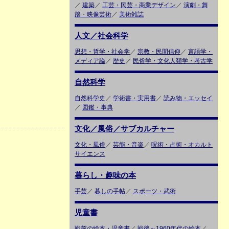
／
建築
／
工芸・民芸・商業デザイン
／
演劇・舞
踏・映像芸術
／
美術雑誌
人文／社会科学
思想・哲学・社会学
／
宗教・民間信仰
／
言語学・
メディア論
／
歴史
／
民俗学・文化人類学・考古学
自然科学
自然科学史
／
学術書・実用書
／
読み物・エッセイ
／
図鑑・事典
文化／風俗／サブカルチャー
文化・風俗
／
芸能・音楽
／
呪術・占術・オカルト
サイエンス
暮らし・趣味の本
手芸
／
暮しの手帖
／
スポーツ・武術
児童書
戦前の絵本・児童書
／
戦後～1960年代の絵本
／