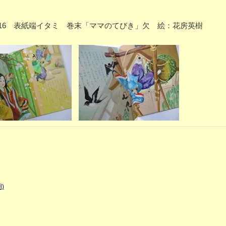
.3 P16 表紙端イタミ 巻末「ママのてびき」欠 絵：花房英樹
)