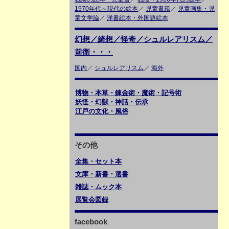
1970年代～現代の絵本
／
児童書籍
／
児童画集・児
童文学論
／
洋書絵本・外国語絵本
幻想／綺想／怪奇／シュルレアリスム／
前衛・・・
国内
／
シュルレアリスム
／
海外
博物・本草・錬金術・魔術・記号術
妖怪・幻獣・神話・伝承
江戸の文化・風俗
その他
全集・セット本
文庫・新書・選書
雑誌・ムック本
展覧会図録
facebook