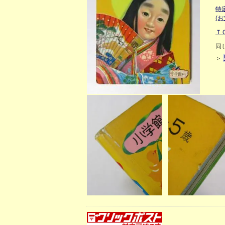
特
(
Ｔ
同
＞