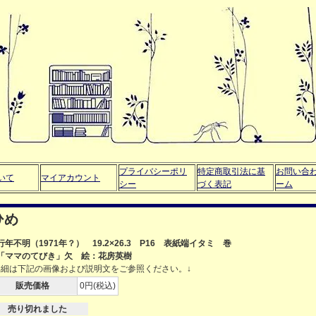
プライバシーポリ
特定商取引法に基
お問い合
いて
マイアカウント
シー
づく表記
ーム
ひめ
行年不明（1971年？） 19.2×26.3 P16 表紙端イタミ 巻
「ママのてびき」欠 絵：花房英樹
詳細は下記の画像および説明文をご参照ください。↓
販売価格
0円(税込)
売り切れました