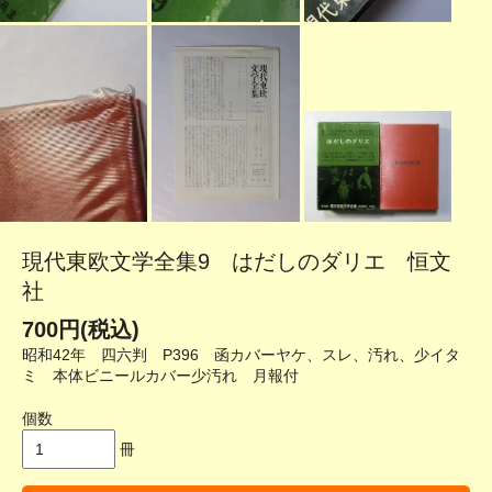
現代東欧文学全集9 はだしのダリエ 恒文
社
700円(税込)
昭和42年 四六判 P396 函カバーヤケ、スレ、汚れ、少イタ
ミ 本体ビニールカバー少汚れ 月報付
個数
冊