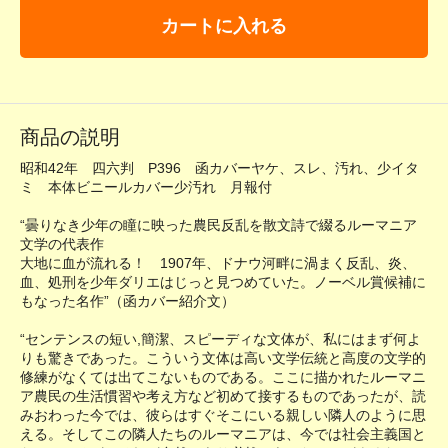
カートに入れる
商品の説明
昭和42年 四六判 P396 函カバーヤケ、スレ、汚れ、少イタ
ミ 本体ビニールカバー少汚れ 月報付
“曇りなき少年の瞳に映った農民反乱を散文詩で綴るルーマニア
文学の代表作
大地に血が流れる！ 1907年、ドナウ河畔に渦まく反乱、炎、
血、処刑を少年ダリエはじっと見つめていた。ノーベル賞候補に
もなった名作”（函カバー紹介文）
“センテンスの短い,簡潔、スピーディな文体が、私にはまず何よ
りも驚きであった。こういう文体は高い文学伝統と高度の文学的
修練がなくては出てこないものである。ここに描かれたルーマニ
ア農民の生活慣習や考え方など初めて接するものであったが、読
みおわった今では、彼らはすぐそこにいる親しい隣人のように思
える。そしてこの隣人たちのルーマニアは、今では社会主義国と