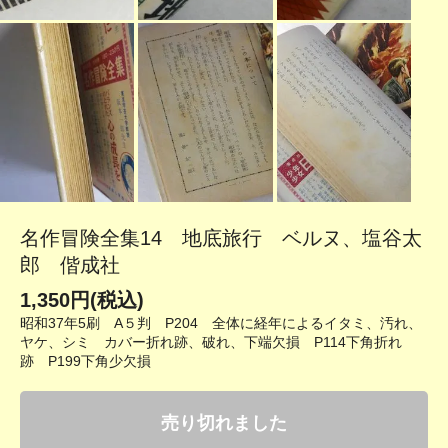
名作冒険全集14 地底旅行 ベルヌ、塩谷太
郎 偕成社
1,350円(税込)
昭和37年5刷 A５判 P204 全体に経年によるイタミ、汚れ、
ヤケ、シミ カバー折れ跡、破れ、下端欠損 P114下角折れ
跡 P199下角少欠損
売り切れました