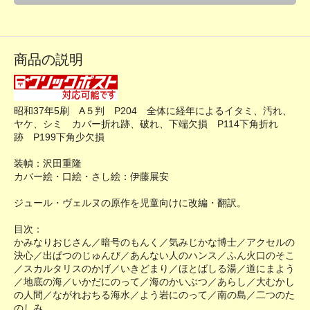
商品の説明
昭和37年5刷 A５判 P204 全体に経年によるイタミ、汚れ、
ヤケ、シミ カバー折れ跡、破れ、下端欠損 P114下角折れ
跡 P199下角少欠損
装幀：沢田重隆
カバー絵・口絵・さし絵：伊藤展安
ジュール・ヴェルヌの原作を児童向けに改編・翻訳。
目次：
かみなりおじさん／暗号のもんく／気みじかな博士／アクセルの
決心／出ぱつのじゅんび／あんない人のハンス／ふん火口のそこ
／スカルタリスのかげ／いきどまり／ほとばしる湯／道にまよう
／地底の海／いかだにのって／海のかいぶつ／あらし／大むかし
の人間／ながれおちる海水／よう岩にのって／南の島／二つのた
のしみ