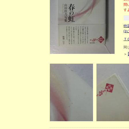
問
す
特
(
Ｔ
同
＞