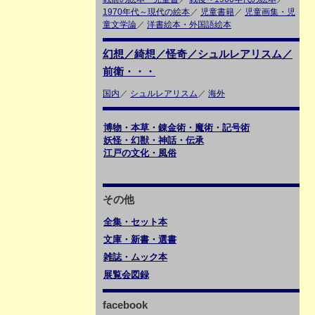
1970年代～現代の絵本
／
児童書籍
／
児童画集・児
童文学論
／
洋書絵本・外国語絵本
幻想／綺想／怪奇／シュルレアリスム／
前衛・・・
国内
／
シュルレアリスム
／
海外
博物・本草・錬金術・魔術・記号術
妖怪・幻獣・神話・伝承
江戸の文化・風俗
その他
全集・セット本
文庫・新書・選書
雑誌・ムック本
展覧会図録
facebook