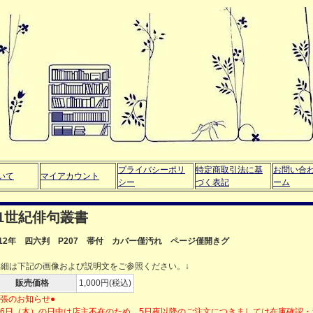
プライバシーポリ
特定商取引法に基
お問い合
いて
マイアカウント
シー
づく表記
ーム
1世紀俳句叢書
012年 四六判 P207 帯付 カバー僅汚れ ページ僅開きグ
詳細は下記の画像および説明文をご参照ください。↓
販売価格
1,000円(税込)
出張のお知らせ●
月6日（木）の日中は店主不在のため、5日夜以降のご注文につきましては在庫確認