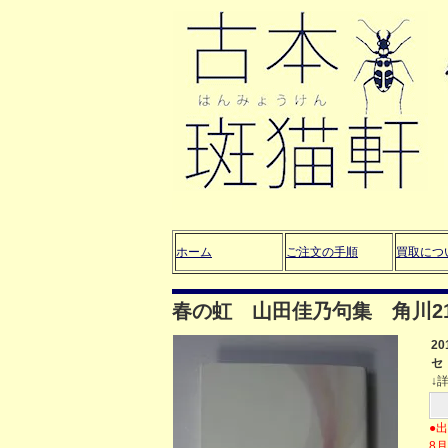
ホーム
ご注文の手順
買取につ
春の虹 山田佳乃句集 角川2
2
セ
↓
●
8