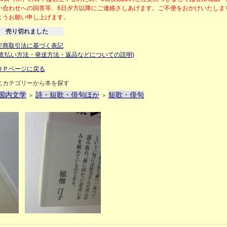
い合わせへの回答等、6日夕方以降にご連絡さしあげます。ご不便をおかけいたしま
ようお願い申し上げます。
売り切れました
定商取引法に基づく表記
お支払い方法・発送方法・返品などについての説明)
ＯＰページに戻る
じカテゴリーから本を探す
国内文学
詩・短歌・俳句ほか
短歌・俳句
＞
＞