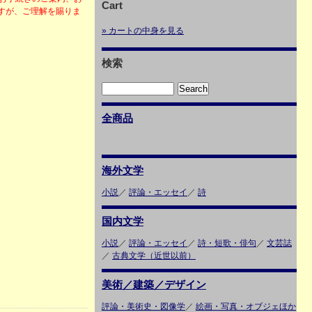
Cart
すが、ご理解を賜りま
» カートの中身を見る
検索
全商品
海外文学
小説
／
評論・エッセイ
／
詩
国内文学
小説
／
評論・エッセイ
／
詩・短歌・俳句
／
文芸誌
／
古典文学（近世以前）
美術／建築／デザイン
評論・美術史・図像学
／
絵画・写真・オブジェほか