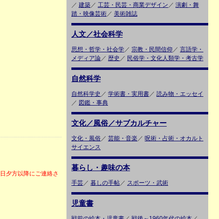
／
建築
／
工芸・民芸・商業デザイン
／
演劇・舞
踏・映像芸術
／
美術雑誌
人文／社会科学
思想・哲学・社会学
／
宗教・民間信仰
／
言語学・
メディア論
／
歴史
／
民俗学・文化人類学・考古学
自然科学
自然科学史
／
学術書・実用書
／
読み物・エッセイ
／
図鑑・事典
文化／風俗／サブカルチャー
文化・風俗
／
芸能・音楽
／
呪術・占術・オカルト
サイエンス
暮らし・趣味の本
6日夕方以降にご連絡さ
手芸
／
暮しの手帖
／
スポーツ・武術
児童書
戦前の絵本・児童書
／
戦後～1960年代の絵本
／