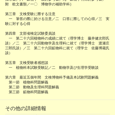
附 欧文書類／一〇 博物学の補助学科｝
第三章 文検受験に際する注意
一 筆答の際に於ける注意／二 口答に際しての心得／三 実
験に対する心得
第四章 文部省検定試験委員談
一 第二十六回植物科の成績に就て（理学博士 藤井健次郎氏
談）／二 第二十六回動物学及生理科に就て（理学博士 渡瀬庄
三郎氏談）／三 第二十六回鉱物科に就て（理学士 佐藤博蔵氏
談）
第五章 文検受験者感想談
一 植物科本試験受験記／二 動物学及び生理学受験談
第六章 最近五個年間 文検博物科予備及本試験問題解義
第一節 植物科問題解義
第二節 動物及生理科問題解義
第三節 鉱物科問題解義
その他の詳細情報