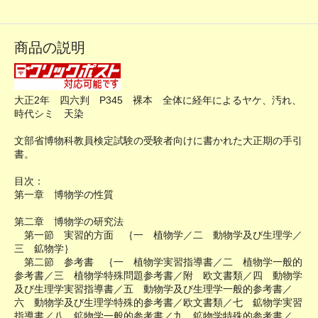
商品の説明
大正2年 四六判 P345 裸本 全体に経年によるヤケ、汚れ、
時代シミ 天染
文部省博物科教員検定試験の受験者向けに書かれた大正期の手引
書。
目次：
第一章 博物学の性質
第二章 博物学の研究法
第一節 実習的方面 ｛一 植物学／二 動物学及び生理学／
三 鉱物学｝
第二節 参考書 ｛一 植物学実習指導書／二 植物学一般的
参考書／三 植物学特殊問題参考書／附 欧文書類／四 動物学
及び生理学実習指導書／五 動物学及び生理学一般的参考書／
六 動物学及び生理学特殊的参考書／欧文書類／七 鉱物学実習
指導書／八 鉱物学一般的参考書／九 鉱物学特殊的参考書／