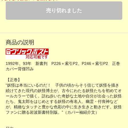
売り切れました
商品の説明
1992年、93年 新書判 P226＋索引P2、P246＋索引P2 正巻
カバー背僅凹み
【正巻】
“妖怪は本当にいるのだ！ 子供の頃からそう信じて妖怪を描き
続けてきた現代の妖怪博士が、古今にわたる妖怪たちを初めてオ
ールカラーで描く。訪ね歩いた奇妙な土地や自分が出会った妖怪
たち、鬼太郎をはじめとする妖怪の有名人、幽霊・付喪神など
が、精緻なタッチと豊かな色彩の中に生き生きと動きだす。妖怪
ファンに贈る岩波新書特別版。”（カバー袖紹介文）