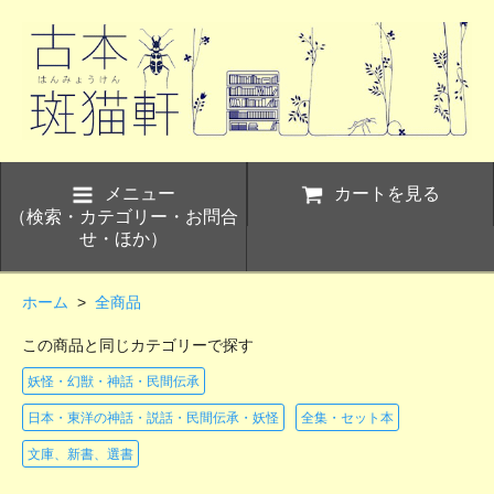
メニュー
カートを見る
（検索・カテゴリー・お問合
せ・ほか）
ホーム
>
全商品
この商品と同じカテゴリーで探す
妖怪・幻獣・神話・民間伝承
日本・東洋の神話・説話・民間伝承・妖怪
全集・セット本
文庫、新書、選書