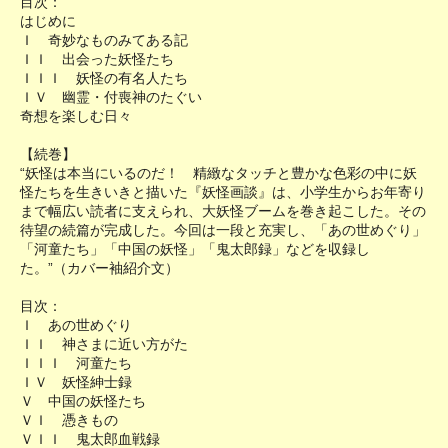
目次：
はじめに
Ｉ 奇妙なものみてある記
ＩＩ 出会った妖怪たち
ＩＩＩ 妖怪の有名人たち
ＩＶ 幽霊・付喪神のたぐい
奇想を楽しむ日々
【続巻】
“妖怪は本当にいるのだ！ 精緻なタッチと豊かな色彩の中に妖
怪たちを生きいきと描いた『妖怪画談』は、小学生からお年寄り
まで幅広い読者に支えられ、大妖怪ブームを巻き起こした。その
待望の続篇が完成した。今回は一段と充実し、「あの世めぐり」
「河童たち」「中国の妖怪」「鬼太郎録」などを収録し
た。”（カバー袖紹介文）
目次：
Ｉ あの世めぐり
ＩＩ 神さまに近い方がた
ＩＩＩ 河童たち
ＩＶ 妖怪紳士録
Ｖ 中国の妖怪たち
ＶＩ 憑きもの
ＶＩＩ 鬼太郎血戦録