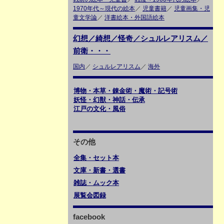
1970年代～現代の絵本
／
児童書籍
／
児童画集・児
童文学論
／
洋書絵本・外国語絵本
幻想／綺想／怪奇／シュルレアリスム／
前衛・・・
国内
／
シュルレアリスム
／
海外
博物・本草・錬金術・魔術・記号術
妖怪・幻獣・神話・伝承
江戸の文化・風俗
その他
全集・セット本
文庫・新書・選書
雑誌・ムック本
展覧会図録
facebook