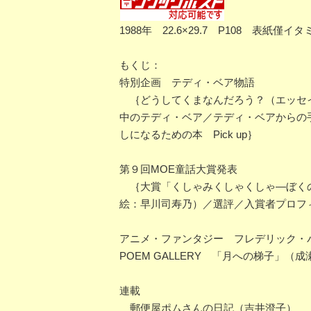
1988年 22.6×29.7 P108 表
もくじ：
特別企画 テディ・ベア物語
｛どうしてくまなんだろう？（エッセイ
中のテディ・ベア／テディ・ベアからの
しになるための本 Pick up｝
第９回MOE童話大賞発表
｛大賞「くしゃみくしゃくしゃ―ぼく
絵：早川司寿乃）／選評／入賞者プロフ
アニメ・ファンタジー フレデリック・
POEM GALLERY 「月への梯子」（
連載
郵便屋ポムさんの日記（吉井澄子）