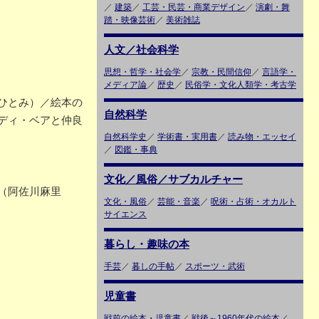
／
建築
／
工芸・民芸・商業デザイン
／
演劇・舞
踏・映像芸術
／
美術雑誌
人文／社会科学
思想・哲学・社会学
／
宗教・民間信仰
／
言語学・
メディア論
／
歴史
／
民俗学・文化人類学・考古学
ひとみ）／絵本の
自然科学
ディ・ベアと仲良
自然科学史
／
学術書・実用書
／
読み物・エッセイ
／
図鑑・事典
文化／風俗／サブカルチャー
」（阿佐川麻里
文化・風俗
／
芸能・音楽
／
呪術・占術・オカルト
サイエンス
暮らし・趣味の本
手芸
／
暮しの手帖
／
スポーツ・武術
児童書
戦前の絵本・児童書
／
戦後～1960年代の絵本
／