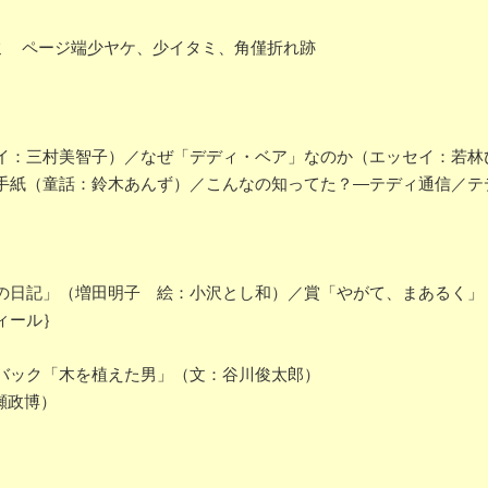
紙僅イタミ ページ端少ヤケ、少イタミ、角僅折れ跡
：三村美智子）／なぜ「デディ・ベア」なのか（エッセイ：若林
手紙（童話：鈴木あんず）／こんなの知ってた？―テディ通信／テ
の日記」（増田明子 絵：小沢とし和）／賞「やがて、まあるく
ィール｝
バック「木を植えた男」（文：谷川俊太郎）
成瀬政博）