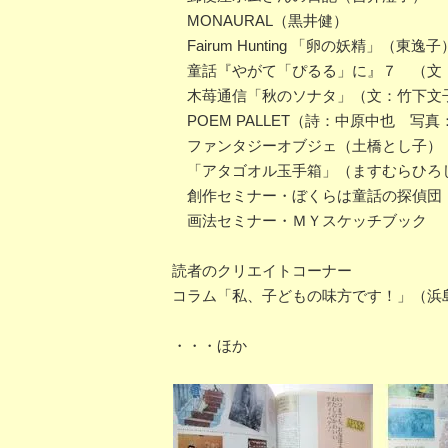
MONAURAL（黒井健）
Fairum Hunting 「卵の妖精」（東逸子
童話『やがて「ぴるる」に』７ （文
木苺通信「秋のソナタ」（文：竹下文
POEM PALLET（詩：中原中也 写
ファンタジーオブジェ（土橋とし子）
「アタゴオル玉手箱」（ますむらひろ
創作セミナー・ぼくらは童話の探偵団 
画法セミナー・ＭＹスケッチブック 
読者のクリエイトコーナー
コラム「私、子どもの味方です！」（浜
・・・ほか