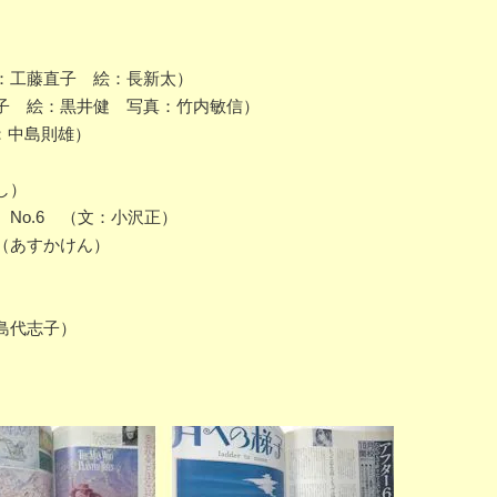
）
：工藤直子 絵：長新太）
子 絵：黒井健 写真：竹内敏信）
真：中島則雄）
し）
No.6 （文：小沢正）
（あすかけん）
島代志子）