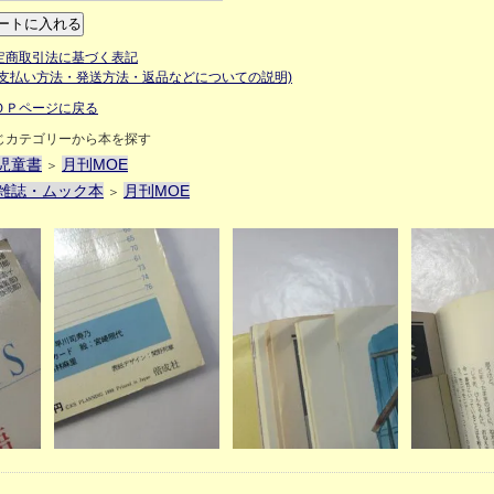
定商取引法に基づく表記
お支払い方法・発送方法・返品などについての説明)
ＯＰページに戻る
じカテゴリーから本を探す
児童書
月刊MOE
＞
雑誌・ムック本
月刊MOE
＞