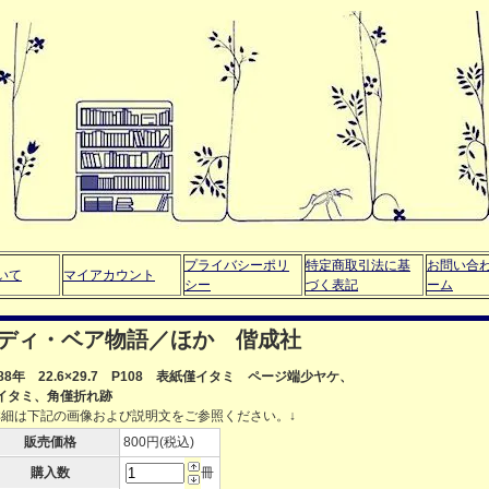
プライバシーポリ
特定商取引法に基
お問い合
いて
マイアカウント
シー
づく表記
ーム
 テディ・ベア物語／ほか 偕成社
988年 22.6×29.7 P108 表紙僅イタミ ページ端少ヤケ、
イタミ、角僅折れ跡
詳細は下記の画像および説明文をご参照ください。↓
販売価格
800円(税込)
購入数
冊