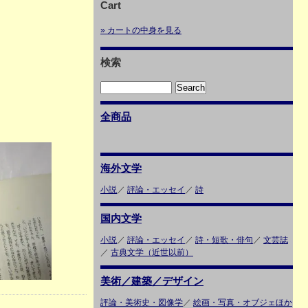
Cart
» カートの中身を見る
検索
全商品
海外文学
小説
／
評論・エッセイ
／
詩
国内文学
小説
／
評論・エッセイ
／
詩・短歌・俳句
／
文芸誌
／
古典文学（近世以前）
美術／建築／デザイン
評論・美術史・図像学
／
絵画・写真・オブジェほか