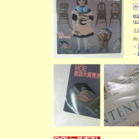
特
(
Ｔ
同
＞
＞