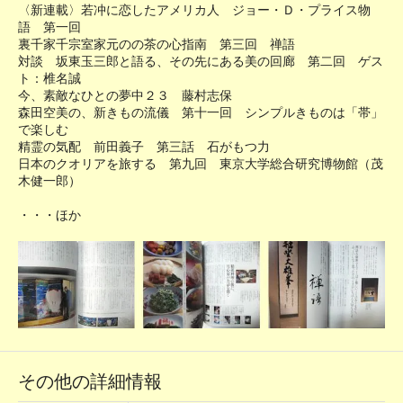
〈新連載〉若冲に恋したアメリカ人 ジョー・Ｄ・プライス物
語 第一回
裏千家千宗室家元のの茶の心指南 第三回 禅語
対談 坂東玉三郎と語る、その先にある美の回廊 第二回 ゲス
ト：椎名誠
今、素敵なひとの夢中２３ 藤村志保
森田空美の、新きもの流儀 第十一回 シンプルきものは「帯」
で楽しむ
精霊の気配 前田義子 第三話 石がもつ力
日本のクオリアを旅する 第九回 東京大学総合研究博物館（茂
木健一郎）
・・・ほか
その他の詳細情報