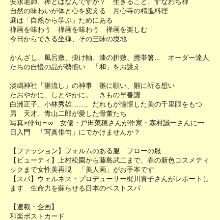
安永老師、禅とはなんですか？ 生きること、すなわち禅
自然の味わいが体と心を変える 月心寺の精進料理
庭は「自然から学ぶ」ためにある
禅画を味わう 禅画を味わう 禅画を楽しむ
今日からできる坐禅、その三昧の境地
かんざし、風呂敷、掛け軸、漆の折敷、携帯箸… オーダー達人
たちの自慢の品が勢揃い 「和」をお誂え
淡嶋神社「雛流し」の神事 雛に願い、雛に祈る想い
たおやかに、しとやかに。 きもの早春譜
白洲正子、小林秀雄……、だれもが憧憬した美の千里眼をもつ
男 天才、青山二郎が愛した骨董たち
写真×俳句＝∞ 女優・戸田菜穂さんが作家・森村誠一さんに一
日入門 「写真俳句」にでかけませんか？
【ファッション】フォルムのある服 フローの服
【ビューティ】上村松園から藤島武二まで、春の新色コスメティ
ックまで女性美再現 「美人画」がお手本です
【スパ】ウェルネス・プロデューサー梶川貴子さんがレポートし
ます 生命力を蘇らせる日本のベストスパ
【連載・企画】
和楽ポストカード