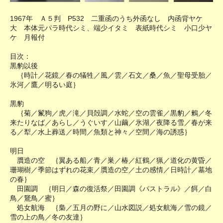
1967年 Ａ５判 P532 二重函のうち外函なし 内函背ヤケ
大 本体元パラ時代シミ、端少イタミ 表紙時代シミ 小口少ヤ
ケ 月報付
目次：
黒豹以後
｛時計／花鏡／春の犠牲／風／雲／石文／桑／魚／聖母受胎／
氷河／鷹／明るい庭｝
黒豹
｛菊／鬣狗／虎／滝／貝殻調／水蛇／空の雲雀／黒豹／鶫／冬
来たりなば／あらし／うぐいす／山繭／氷湖／夜降る雪／春が来
る／犁／水上葬送／時間／魚類と神々／空間／海の誘惑｝
明日
贋造の空 ｛翼ある船／青／巣／椿／紅鶴／猟／道化の黄昏／
珊瑚樹／季節はずれの花束／贋造の空／土の感情／日時計／墓地
の春｝
田園調 ｛明日／森の復活祭／田園調《パストラル》／餌／白
鳥／鵞鳥／蜜｝
処女航海 ｛梟／五月の野に／山水図説／処女航海／雪の鏡／
雪の上の鳥／冬の友達｝