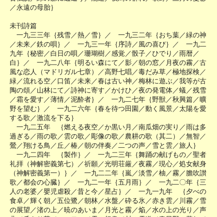
／永遠の母胎｝
未刊詩篇
一九三三年｛残雪／熱／雪｝／ 一九三二年｛おち葉／緑の神
／未来／鉄の唄｝／ 一九三一年｛序詩／風の喜び｝／ 一九二
九年｛秘密／白日の唄／珊瑚樹／感覚／骰子／ひでり／雨暦／
白｝／ 一九二八年｛明るい森にて／影／朝の窓／月夜の霧／古
風な恋人（マドリガル七章）／高野七唱／毒だみ草／極地探検／
緑／流れる空／口笛／未来／春は古い神／梅林に遊ぶ／我等が古
陶の頌／山林にて／詩神に寄す／かけひ／夜の発電体／蟻／残雪
／霜を愛す／薄情／泥酔者｝／ 一九二七年｛野獣／秋興篇／曠
野を望む｝／ 一九二六年｛春を待つ田園／動く風景／太陽を愛
する歌／激流を下る｝
一九二五年 ｛燃える夜空／か黒い月／南瓜畑の実り／雨は多
過ぎる／雨の歌／雲の歌／彫像の歌／農耕の歌（其二）／無智／
鶯／翔ける鳥／丘／椿／朝の伴奏／二つの声／雪と雲／旅人｝
一九二四年 ｛製作｝／ 一九二三年｛舞踊の献げもの／聖者
礼拝（神解密義第七）／祈願／光明荘厳／夜霧／現心／処女献身
（神解密義第一）｝／ 一九二二年｛嵐／淡雪／柚／霧／膽吹讃
歌／都会の心臓｝／ 一九二一年｛五月雨｝／ 一九二〇年｛三
人の老婆／嬰児虐殺／昔と今／星占｝／ 一九一九年 ｛夕べの
食卓／輝く朝／五位鷺／朝林／水盤／砕る氷／赤き雲／川霧／雪
の展望／渚の上／暁のあいま／月光と霧／焔／水の上の光り／声