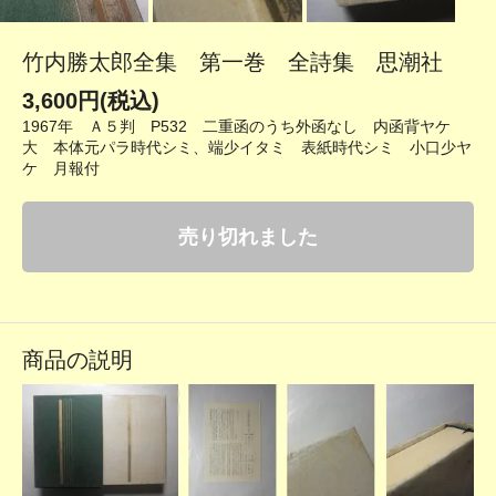
竹内勝太郎全集 第一巻 全詩集 思潮社
3,600円(税込)
1967年 Ａ５判 P532 二重函のうち外函なし 内函背ヤケ
大 本体元パラ時代シミ、端少イタミ 表紙時代シミ 小口少ヤ
ケ 月報付
売り切れました
商品の説明