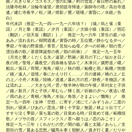
曲／爪きり草／コスモス／雪の幻像／村の雪道／春日野の暮れ／
法隆寺松林／法輪寺遠望／唐招提寺帰途／薬師寺の塔／高台寺逍
遙／建仁寺夜半／松／瀞／燈影／鷺／嗟嘆／黄昏に／水鏡／告
白｝
年代未詳（推定一九一四―一九一八年頃？）｛城／烏と雀（童
謡）／月と梟（童謡）／夕月（童謡）／大猿小猿（童謡）／照応
（翻訳）／信天翁（翻訳）｝／ 推定一九一六年｛芽生の庭／ゆ
あみ／流れ去れ／樹間逍遙／黄昏の時／五位鷺／静かなる夕べ／
季節／午後の野菜畑／青苔／見知らぬ母／夕べの祈祷／朝の雪／
漂泊者の歌／基督降誕祭の夜／朝の祈祷｝／ 推定一九一五年
｛月光と響／くだくる氷／遠望／黙祷／新月の下に／短かき日／
夜の塔／聖母／霧夜空／四条橋を望みて／木津川／廣野道／曙／
船出／落日／宵闇／海角／眠り／秋の唄／柘榴と雨／柘榴／恍惚
／鐘／遠人／追憶／春にかえり行く……／月の連祷／橋の上／丘
の上／小舟／木蔭／陸橋／逍遙／暮れ方の窓／静夜／冬物語／水
は流れよ……／大きな河／雲／牧羊神が秋の午後／草刈女と子供
／鐘／新月／月と子供／草むら／輝く面／祈祷の夕べ／夜這い星
／雨のあと／青桐／海鳥／水仙／角笛／さまよい／懺悔｝／ 推
定一九一四年｛女神「空想」に寄す／渚にて／みずうみ／二度の
別れ／寝床／ぴあの／昆虫／輝く十字架／無題／林より出でて／
すすり泣く季節／落ち葉の歌／目覚める時／目覚めて後／柘榴頌
歌／メヅサの首／スフィンクス／君へ願うは／恋のみこそ｝／
推定一九一三年｛くれがたの空／闇の焔／霧と太陽／あらし／支
那街の雪／翼ある悲愁／驢馬を牽く朝鮮人／過ぎ行く夏／だりや