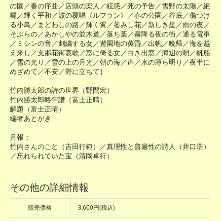
の園／春の序曲／店頭の楽人／眩惑／死の予告／雪野の太陽／絶
嘯／輝く平和／波の覆唱《ルフラン》／春の公園／谷底／傷つけ
る小鳥／まどわしの路／輝く翼／萎みし花／新しき星／雨の夜／
そぷらの／あかしやの並木道／落ち葉／霧降る夜の街／通る電車
／ミシンの音／刺繍する女／遊園地の黄昏／出帆／晩帰／海を越
え来し／支那花街哀歌／窓に倚る女／白き出窓／海辺の唄／帆船
／雪の光り／雪の上の月光／朝の海／声／水の薄ら明り／夜半に
めざめて／不安／野に立ちて｝
竹内勝太郎の詩の世界（野間宏）
竹内勝太郎略年譜（富士正晴）
解題（富士正晴）
編者あとがき
月報：
竹内さんのこと（吉田行範）／真理性と普遍性の詩人（井口浩）
／忘れられていた宝（清岡卓行）
その他の詳細情報
販売価格
3,600円(税込)