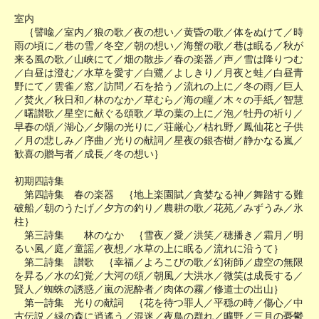
室内
｛譬喩／室内／狼の歌／夜の想い／黄昏の歌／体をぬけて／時
雨の頃に／巷の雪／冬空／朝の想い／海蟹の歌／巷は眠る／秋が
来る風の歌／山峡にて／畑の散歩／春の楽器／声／雪は降りつむ
／白昼は澄む／水草を愛す／白鷺／よしきり／月夜と蛙／白昼青
野にて／雲雀／窓／訪問／石を拾う／流れの上に／冬の雨／巨人
／焚火／秋日和／林のなか／草むら／海の瞳／木々の手紙／智慧
／曙讃歌／星空に献ぐる頌歌／草の葉の上に／泡／牡丹の祈り／
早春の頌／湖心／夕陽の光りに／荘厳心／枯れ野／鳳仙花と子供
／月の悲しみ／序曲／光りの献詞／星夜の銀杏樹／静かなる嵐／
歓喜の贈与者／成長／冬の想い｝
初期四詩集
第四詩集 春の楽器 ｛地上楽園賦／貪婪なる神／舞踏する難
破船／朝のうたげ／夕方の釣り／農耕の歌／花苑／みずうみ／氷
柱｝
第三詩集 林のなか ｛雪夜／愛／洪笑／穂播き／霜月／明
るい風／庭／童謡／夜想／水草の上に眠る／流れに沿うて｝
第二詩集 讃歌 ｛幸福／よろこびの歌／幻術師／虚空の無限
を昇る／水の幻覚／大河の頌／朝風／大洪水／微笑は成長する／
賢人／蜘蛛の誘惑／嵐の泥酔者／肉体の霧／修道士の出山｝
第一詩集 光りの献詞 ｛花を待つ罪人／平穏の時／傷心／中
古伝説／緑の森に逍遙う／混迷／夜鳥の群れ／曠野／三月の憂鬱