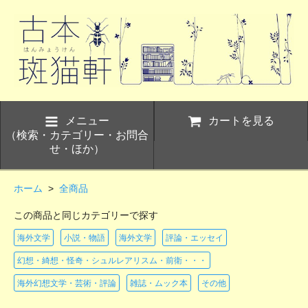
メニュー
カートを見る
（検索・カテゴリー・お問合
せ・ほか）
ホーム
>
全商品
この商品と同じカテゴリーで探す
海外文学
小説・物語
海外文学
評論・エッセイ
幻想・綺想・怪奇・シュルレアリスム・前衛・・・
海外幻想文学・芸術・評論
雑誌・ムック本
その他