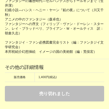
ファンタジーの遍歴時代―セルバンテスからトールキンまで（笠
井潔）
幻鏡小説―ハンス・ヘニー・ヤーン『鉛の夜』について（川又千
秋）
アニメの中のファンタジー（森卓也）
ファンタジーへの序文（フィリップ・ヴァン・ドーレン・スター
ン、レイ・ブラッドベリ、ブライアン・Ｗ・オールティス 訳：
朝倉久志）
ファンタジイ・ファン必携図書完全リスト（編：ファンタジイ文
学研究会）
本邦初紹介幻想挿絵 イメージの国の美術館（編：荒俣宏）
その他の詳細情報
販売価格
1,400円(税込)
売り切れました