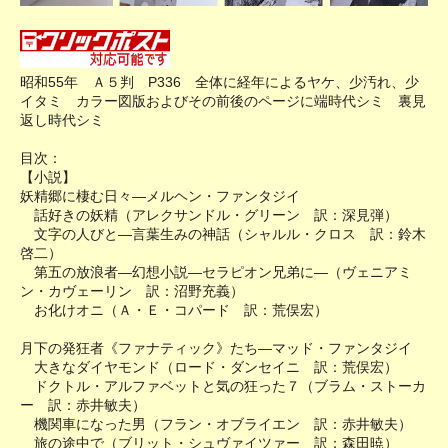
昭和55年 Ａ５判 P336 全体に経年によるヤケ、少汚れ、少
イタミ カラー図版およびその前後のページに端時代シミ 裏見
返し時代シミ
目次：
【小説】
妖精郷に棲む日々―メルヘン・ファンタジイ
話好きの妖精（アレクサンドル・グリーン 訳：深見弾）
文字の人びと―言葉生みの神話（シャルル・クロス 訳：鈴木
啓二）
第五の放浪者―幻想小説―セラピオン兄弟に―（ヴェニアミ
ン・カヴェーリン 訳：沼野充義）
お化けオニ（Ａ・Ｅ・コパード 訳：荒俣宏）
月下の発狂者《ファナティック》たち―マッド・ファンタジイ
大きなダイヤモンド（ロード・ダンセイニ 訳：荒俣宏）
ドクトル・アルファベットと気の狂った７（ブラム・ストーカ
ー 訳：赤井敏夫）
機関車になった男（フラン・オブライエン 訳：赤井敏夫）
旅の途中で（ブリット・シュヴァイツァー 訳：森田暁）