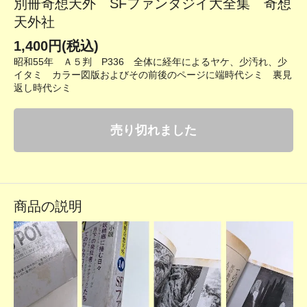
別冊奇想天外 SFファンタジイ大全集 奇想
天外社
1,400円(税込)
昭和55年 Ａ５判 P336 全体に経年によるヤケ、少汚れ、少
イタミ カラー図版およびその前後のページに端時代シミ 裏見
返し時代シミ
売り切れました
商品の説明