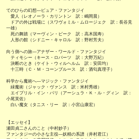
てのひらの幻想―ピュア・ファンタジイ
愛人（レオノーラ・カリントン 訳：嶋岡晨）
ドアの外は戦場に（スワヴォミル・ムロージェク 訳：長谷見
一雄）
死の舞踏（マーヴィン・ピーク 訳：高木国寿）
人形の館（シドニー・キャロル 訳：野村芳夫）
向う側への旅―アナザー・ワールド・ファンタジイ
ティモシー（キース・ロバーツ 訳：大野万紀）
決断のとき（ケイト・ウィルヘルム 訳：安田均）
十三時（Ｃ・Ｍ・コーンブルース 訳：酒匂真理子）
科学から魔術へ―マジック・ファンタジイ
緑魔術（ジャック・ヴァンス 訳：米村秀雄）
エイプリル・イン・パリ（アーシュラ・Ｋ・ル・グィン 訳：
小尾芙佐）
白い魔女（タニス・リー 訳：小宮山康宏）
【エッセイ】
瀬田貞二さんのこと（中村妙子）
ファンタジーの小さな主役―妖精の系譜（井村君江）