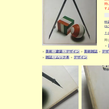
問
す
特
(
Ｔ
同
＞
美術・建築・デザイン
美術雑誌
デザ
＞
＞
＞
雑誌・ムック本
デザイン
＞
＞