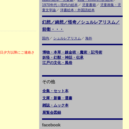
1970年代～現代の絵本
／
児童書籍
／
児童画集・児
童文学論
／
洋書絵本・外国語絵本
幻想／綺想／怪奇／シュルレアリスム／
前衛・・・
国内
／
シュルレアリスム
／
海外
博物・本草・錬金術・魔術・記号術
6日夕方以降にご連絡さ
妖怪・幻獣・神話・伝承
江戸の文化・風俗
その他
全集・セット本
文庫・新書・選書
雑誌・ムック本
展覧会図録
facebook