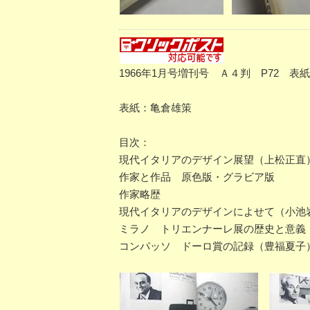
1966年1月号増刊号 Ａ４判 P72 
表紙：亀倉雄策
目次：
現代イタリアのデザイン展望（上松正直
作家と作品 原色版・グラビア版
作家略歴
現代イタリアのデザインによせて（小池
ミラノ トリエンナーレ展の歴史と意義
コンパッソ ドーロ賞の記録（豊福夏子