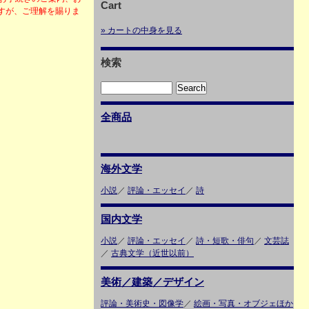
Cart
すが、ご理解を賜りま
» カートの中身を見る
検索
全商品
海外文学
小説
／
評論・エッセイ
／
詩
国内文学
小説
／
評論・エッセイ
／
詩・短歌・俳句
／
文芸誌
／
古典文学（近世以前）
美術／建築／デザイン
評論・美術史・図像学
／
絵画・写真・オブジェほか