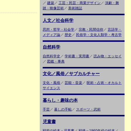
／
建築
／
工芸・民芸・商業デザイン
／
演劇・舞
踏・映像芸術
／
美術雑誌
人文／社会科学
思想・哲学・社会学
／
宗教・民間信仰
／
言語学・
メディア論
／
歴史
／
民俗学・文化人類学・考古学
自然科学
自然科学史
／
学術書・実用書
／
読み物・エッセイ
／
図鑑・事典
文化／風俗／サブカルチャー
文化・風俗
／
芸能・音楽
／
呪術・占術・オカルト
サイエンス
暮らし・趣味の本
手芸
／
暮しの手帖
／
スポーツ・武術
児童書
戦前の絵本・児童書
／
戦後～1960年代の絵本
／