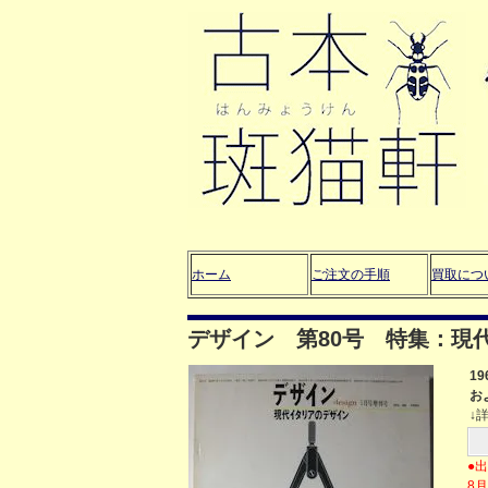
ホーム
ご注文の手順
買取につ
デザイン 第80号 特集：現
1
お
↓
●
8