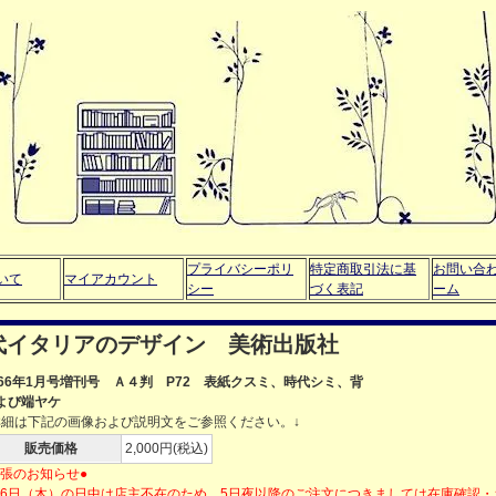
プライバシーポリ
特定商取引法に基
お問い合
いて
マイアカウント
シー
づく表記
ーム
代イタリアのデザイン 美術出版社
966年1月号増刊号 Ａ４判 P72 表紙クスミ、時代シミ、背
よび端ヤケ
詳細は下記の画像および説明文をご参照ください。↓
販売価格
2,000円(税込)
出張のお知らせ●
月6日（木）の日中は店主不在のため、5日夜以降のご注文につきましては在庫確認