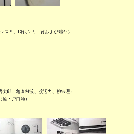
表紙クスミ、時代シミ、背および端ヤケ
）
岩太郎、亀倉雄策、渡辺力、柳宗理）
（編：戸口純）
）